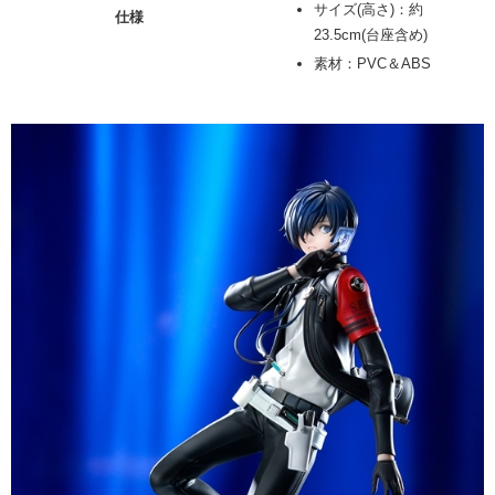
サイズ(高さ)：約
仕様
23.5cm(台座含め)
素材：PVC＆ABS