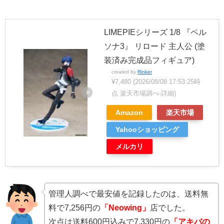
LIMEPIEシリーズ 1/8 『ペル
ソナ3』 リロード 主人公 (塗
装済み完成品フィギュア)
created by
Rinker
¥7,480
(2026/08/08 17:53:25時
点 楽天市場調べ-
詳細)
Amazon
楽天市場
Yahooショッピング
メルカリ
管理人調べで最安値を記録したのは、送料無
料で7,256円の
「Neowing」
店でした。
次点は送料600円込みで7,330円の
「アキバの