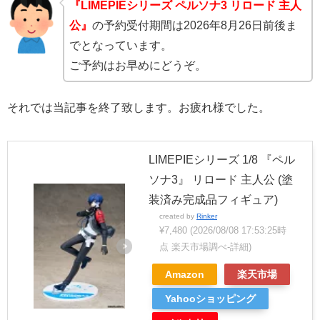
『LIMEPIEシリーズ ペルソナ3 リロード 主人
公』
の予約受付期間は2026年8月26日前後ま
でとなっています。
ご予約はお早めにどうぞ。
それでは当記事を終了致します。お疲れ様でした。
LIMEPIEシリーズ 1/8 『ペル
ソナ3』 リロード 主人公 (塗
装済み完成品フィギュア)
created by
Rinker
¥7,480
(2026/08/08 17:53:25時
点 楽天市場調べ-
詳細)
Amazon
楽天市場
Yahooショッピング