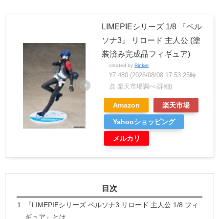
LIMEPIEシリーズ 1/8 『ペル
ソナ3』 リロード 主人公 (塗
装済み完成品フィギュア)
created by
Rinker
¥7,480
(2026/08/08 17:53:25時
点 楽天市場調べ-
詳細)
Amazon
楽天市場
Yahooショッピング
メルカリ
目次
『LIMEPIEシリーズ ペルソナ3 リロード 主人公 1/8 フィ
ギュア』とは