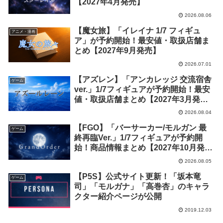
【2027年4月発売】
2026.08.06
【魔女旅】「イレイナ 1/7 フィギュ
アニメ・漫画
ア」が予約開始！最安値・取扱店舗ま
とめ【2027年9月発売】
2026.07.01
【アズレン】「アンカレッジ 交流宿舎
ゲーム
ver.」1/7フィギュアが予約開始！最安
値・取扱店舗まとめ【2027年3月発
売】
2026.08.04
【FGO】「バーサーカー/モルガン 最
ゲーム
終再臨Ver.」1/7フィギュアが予約開
始！商品情報まとめ【2027年10月発
売】
2026.08.05
【P5S】公式サイト更新！「坂本竜
ゲーム
司」「モルガナ」「高巻杏」のキャラ
クター紹介ページが公開
2019.12.03