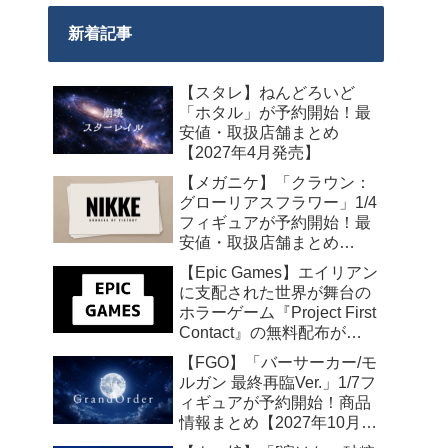
新着記事
【スタレ】ねんどろいど
「ホタル」が予約開始！最
安値・取扱店舗まとめ
【2027年4月発売】
【メガニケ】「クラウン：
グローリアスフラワー」1/4
フィギュアが予約開始！最
安値・取扱店舗まとめ
【2027年5月発売】
【Epic Games】エイリアン
に支配された世界が舞台の
ホラーゲーム『Project First
Contact』の無料配布が
2026年8月18日午前7時まで
【FGO】「バーサーカー/モ
の期間限定で開始
ルガン 最終再臨Ver.」1/7フ
ィギュアが予約開始！商品
情報まとめ【2027年10月発
売】