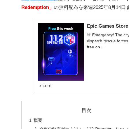
Redemption」
の無料配布を来週2025年8月14
Epic Games Store
🚨 Emergency! The cit
dispatch rescue forces 
free on ...
x.com
目次
概要
今週の配布ゲーム①：「112 Operator」につ