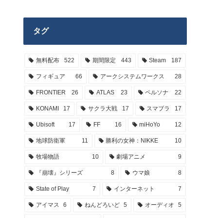
タグ
無料配布
522
期間限定
443
Steam
187
フィギュア
66
アークシステムワークス
28
FRONTIER
26
ATLAS
23
ペルソナ
22
KONAMI
17
サクラ大戦
17
スマブラ
17
Ubisoft
17
FF
16
miHoYo
12
地球防衛軍
11
勝利の女神：NIKKE
10
牧場物語
10
劇場アニメ
9
『崩壊』シリーズ
8
ウマ娘
8
State of Play
7
インターネット
7
アイマス
6
ねんどろいど
5
オーディオ
5