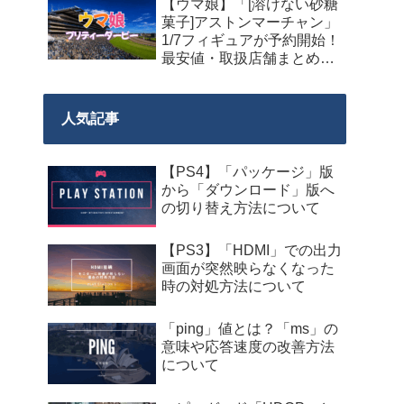
【ウマ娘】「[溶けない砂糖
菓子]アストンマーチャン」
1/7フィギュアが予約開始！
最安値・取扱店舗まとめ
【2027年9月発売】
人気記事
【PS4】「パッケージ」版
から「ダウンロード」版へ
の切り替え方法について
【PS3】「HDMI」での出力
画面が突然映らなくなった
時の対処方法について
「ping」値とは？「ms」の
意味や応答速度の改善方法
について