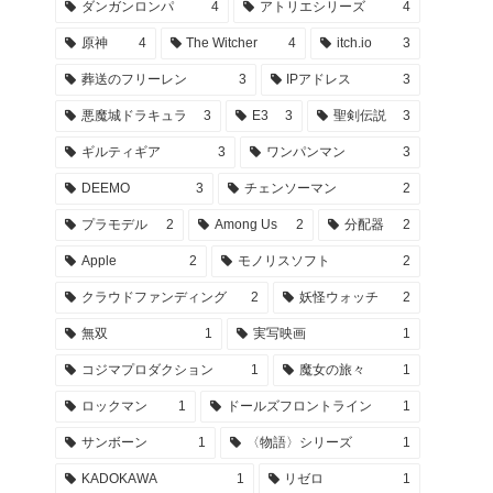
ダンガンロンパ
4
アトリエシリーズ
4
原神
4
The Witcher
4
itch.io
3
葬送のフリーレン
3
IPアドレス
3
悪魔城ドラキュラ
3
E3
3
聖剣伝説
3
ギルティギア
3
ワンパンマン
3
DEEMO
3
チェンソーマン
2
プラモデル
2
Among Us
2
分配器
2
Apple
2
モノリスソフト
2
クラウドファンディング
2
妖怪ウォッチ
2
無双
1
実写映画
1
コジマプロダクション
1
魔女の旅々
1
ロックマン
1
ドールズフロントライン
1
サンボーン
1
〈物語〉シリーズ
1
KADOKAWA
1
リゼロ
1