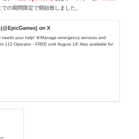
日までの期間限定で開始致しました。
 (@EpicGames) on X
y needs your help! 🚨Manage emergency services and
in 112 Operator - FREE until August 14! Also available for
いて