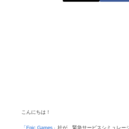
こんにちは！
「Epic Games」
社が、緊急サービスシミュレー