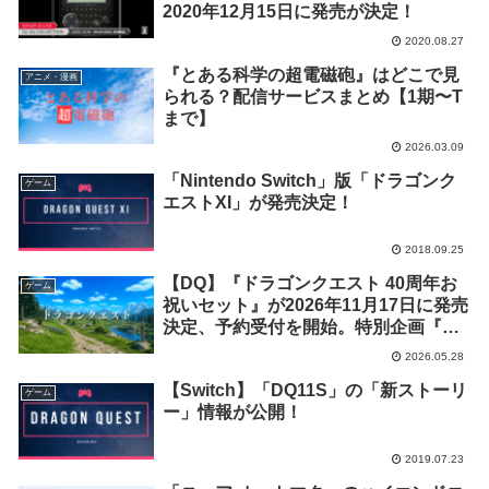
2020年12月15日に発売が決定！
2020.08.27
『とある科学の超電磁砲』はどこで見
アニメ・漫画
られる？配信サービスまとめ【1期〜T
まで】
2026.03.09
「Nintendo Switch」版「ドラゴンク
ゲーム
エストXI」が発売決定！
2018.09.25
【DQ】『ドラゴンクエスト 40周年お
ゲーム
祝いセット』が2026年11月17日に発売
決定、予約受付を開始。特別企画『め
いげん投票』も開催中
2026.05.28
【Switch】「DQ11S」の「新ストーリ
ゲーム
ー」情報が公開！
2019.07.23