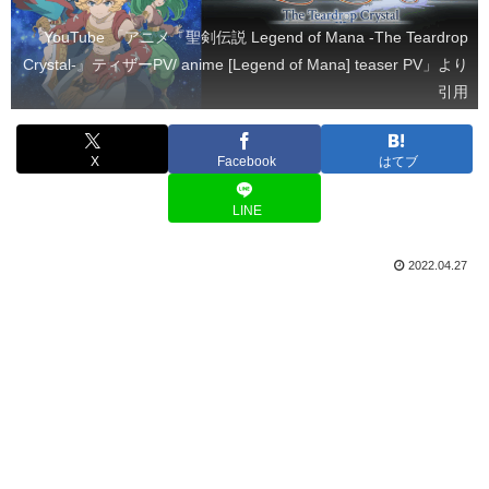
YouTube 「アニメ『聖剣伝説 Legend of Mana -The Teardrop
Crystal-』ティザーPV/ anime [Legend of Mana] teaser PV」より
引用
X
Facebook
はてブ
LINE
2022.04.27