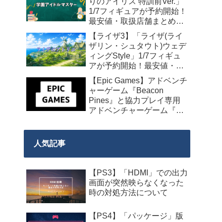
りのアイリス 特訓前Ver.」
1/7フィギュアが予約開始！
最安値・取扱店舗まとめ
【2027年4月発売】
【ライザ3】「ライザ(ライ
ザリン・シュタウト)ウェデ
ィングStyle」1/7フィギュ
アが予約開始！最安値・取
扱店舗まとめ【2027年4月
【Epic Games】アドベンチ
発売】
ャーゲーム『Beacon
Pines』と協力プレイ専用
アドベンチャーゲーム『We
Were Here Together』の無
料配布が来週2026年8月14
日午前0時までの期間限定
人気記事
で開始！
【PS3】「HDMI」での出力
画面が突然映らなくなった
時の対処方法について
【PS4】「パッケージ」版