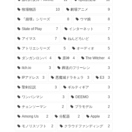
牧場物語
10
劇場アニメ
9
『崩壊』シリーズ
8
ウマ娘
8
State of Play
7
インターネット
7
アイマス
7
ねんどろいど
5
アトリエシリーズ
5
オーディオ
5
ダンガンロンパ
4
原神
4
The Witcher
4
itch.io
3
葬送のフリーレン
3
IPアドレス
3
悪魔城ドラキュラ
3
E3
3
聖剣伝説
3
ギルティギア
3
ワンパンマン
3
DEEMO
3
チェンソーマン
2
プラモデル
2
Among Us
2
分配器
2
Apple
2
モノリスソフト
2
クラウドファンディング
2