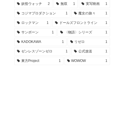
妖怪ウォッチ
2
無双
1
実写映画
1
コジマプロダクション
1
魔女の旅々
1
ロックマン
1
ドールズフロントライン
1
サンボーン
1
〈物語〉シリーズ
1
KADOKAWA
1
リゼロ
1
ゼンレスゾーンゼロ
1
公式放送
1
東方Project
1
WOWOW
1