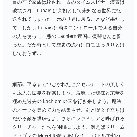
目の前で家族は殺され、古のタイムスピナー装置は
破壊され、Lunais は突如として未知なる世界に転
送されてしまった。元の世界に戻ることなど果たし
て…しかし Lunais は時をコントロールできる自分
の力を使って、悪の Lachiem 帝国に復讐せんと誓
った。だが時として歴史の流れは白黒はっきりとは
しておらず…
細部に至るまでつむがれたピクセルアートの美しく
も広大な世界を探索しよう。荒廃した現在と栄華を
極めた過去の Lachiem の国を行き来しよう。魔法
のオーブを集めて力を結集させ、剣と呪文で立ちは
だかる敵を撃破せよ。さらにファミリアと呼ばれる
クリーチャーたちを仲間にしよう。例えばドリーム
ドラゴンの Meyef を鍛えあげれば、バトルで頼れ