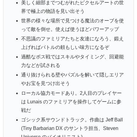
美しく細部までつむがれたピクセルアートの世
界で極上の物語を見い出そう
世界の様々な場所で見つける魔法のオーブを使
って敵を倒せ。使えば使うほどパワーアップ
不思議のファミリアたちと友達になろう、鍛え
上げればバトルの頼もしい味方になるぞ
過酷なボス戦ではスキルやタイミング、回避能
力などが試される
通り抜けられる壁やパズルを解いて隠しエリア
やお宝を見つけ出そう
ローカル協力モードあり。2人目のプレイヤー
は Lunais のファミリアを操作してゲームに参
戦だ
ゴシック系サウンドトラック。作曲は Jeff Ball
(Tiny Barbarian DX のサントラ担当、Steven
Universe のバイオリニスト)