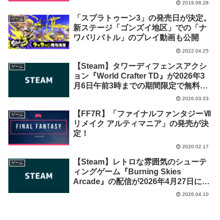
2019.08.28
「スプラトゥーン3」の発売日が決定。
ゲーム
新ステージ「ゴンズイ地区」での「ナ
ワバリバトル」のプレイ動画も公開
2022.04.25
【Steam】タワーディフェンスアクシ
ゲーム
ョン『World Crafter TD』が2026年3
月6日午前3時までの期間限定で無料配
布開始！
2026.03.03
【FF7R】「ファイナルファンタジーⅦ
ゲーム
リメイク アルティマニア」の発売が決
定！
2020.02.17
【Steam】レトロな雰囲気のシューテ
ゲーム
ィングゲーム『Burning Skies
Arcade』の配信が2026年4月27日に終
了が告知
2026.04.10