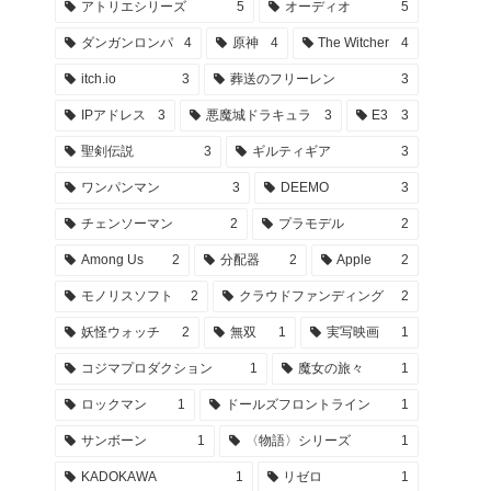
アトリエシリーズ
5
オーディオ
5
ダンガンロンパ
4
原神
4
The Witcher
4
itch.io
3
葬送のフリーレン
3
IPアドレス
3
悪魔城ドラキュラ
3
E3
3
聖剣伝説
3
ギルティギア
3
ワンパンマン
3
DEEMO
3
チェンソーマン
2
プラモデル
2
Among Us
2
分配器
2
Apple
2
モノリスソフト
2
クラウドファンディング
2
妖怪ウォッチ
2
無双
1
実写映画
1
コジマプロダクション
1
魔女の旅々
1
ロックマン
1
ドールズフロントライン
1
サンボーン
1
〈物語〉シリーズ
1
KADOKAWA
1
リゼロ
1