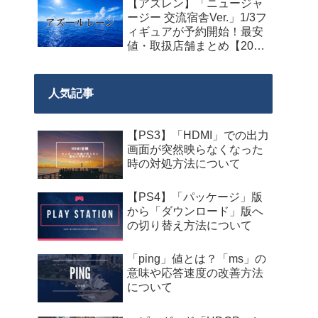
【アズレン】「ニュージャ
料配布が来週2026年8月14
ージー 交流宿舎Ver.」1/3フ
日午前0時までの期間限定
ィギュアが予約開始！最安
で開始！
値・取扱店舗まとめ【2027
年2月発売】
人気記事
【PS3】「HDMI」での出力
画面が突然映らなくなった
時の対処方法について
【PS4】「パッケージ」版
から「ダウンロード」版へ
の切り替え方法について
「ping」値とは？「ms」の
意味や応答速度の改善方法
について