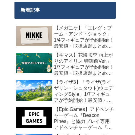
新着記事
【メガニケ】「エレグ：ブ
ーム・アンド・ショック」
1/4フィギュアが予約開始！
最安値・取扱店舗まとめ
【2027年10月発売】
【学マス】花海咲季 雨上が
りのアイリス 特訓前Ver.」
1/7フィギュアが予約開始！
最安値・取扱店舗まとめ
【2027年4月発売】
【ライザ3】「ライザ(ライ
ザリン・シュタウト)ウェデ
ィングStyle」1/7フィギュ
アが予約開始！最安値・取
扱店舗まとめ【2027年4月
【Epic Games】アドベンチ
発売】
ャーゲーム『Beacon
Pines』と協力プレイ専用
アドベンチャーゲーム『We
Were Here Together』の無