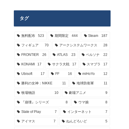
タグ
無料配布
523
期間限定
444
Steam
187
フィギュア
70
アークシステムワークス
28
FRONTIER
26
ATLAS
23
ペルソナ
22
KONAMI
17
サクラ大戦
17
スマブラ
17
Ubisoft
17
FF
16
miHoYo
12
勝利の女神：NIKKE
11
地球防衛軍
11
牧場物語
10
劇場アニメ
9
『崩壊』シリーズ
8
ウマ娘
8
State of Play
7
インターネット
7
アイマス
7
ねんどろいど
5