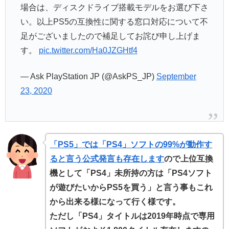
場合は、ディスクドライブ搭載モデルをお選び下さ
い。以上PS5の互換性に関する窓口対応について不
足がございましたので補足してお詫び申し上げま
す。
pic.twitter.com/Ha0JZGHtf4
— Ask PlayStation JP (@AskPS_JP)
September
23, 2020
「PS5」では「PS4」ソフトの99%が動作す
ると言う公式発言も存在します
ので上位互換
機として「PS4」未所持の方は「PS4ソフト
が遊びたいからPS5を買う
」
と言う事もこれ
から出来る様になって行く様です。
ただし「PS4」タイトルは2019年時点で専用