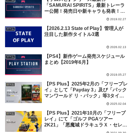
「SAMURAI SPIRITS」最新トレーラ
ー公開！発売日や新キャラも発表！
【侍魂】
2019.02.27
【2026.2.13 State of Play】管理人が
ゲーム
注目した新作タイトル3選
2026.02.13
【PS4】新作ゲーム発売スケジュール
ゲーム
まとめ【2019年6月】
2019.05.27
【PS Plus】2025年2月の「フリープレ
ゲーム
イ」として「Payday 3」及び「パック
マンワールド リ・パック」等3タイト
ルの配信が開始！
2025.02.04
【PS Plus】2021年10月の「フリープ
ゲーム
レイ」にて「ゴルフ PGAツアー
2K21」「悪魔城ドラキュラＸ・セレク
ション 月下の夜想曲 ＆ 血の輪廻」
2021.09.30