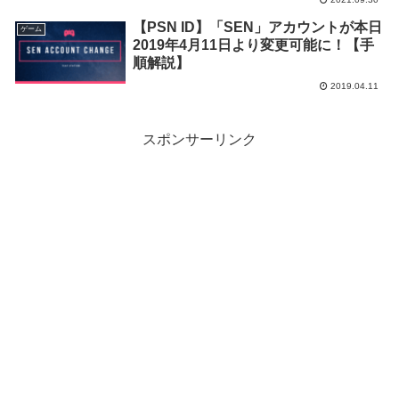
「Hell Let Loose」等3タイトルの配信
【PSN ID】「SEN」アカウントが本日
が決定！
ゲーム
2019年4月11日より変更可能に！【手
順解説】
2019.04.11
スポンサーリンク