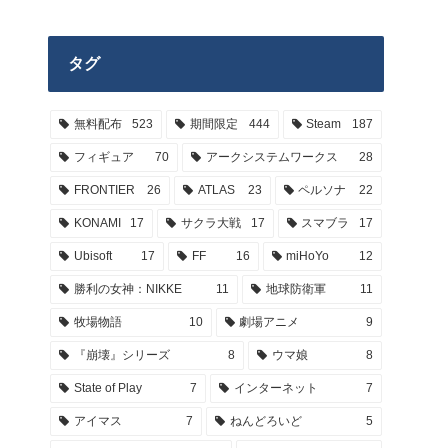
タグ
無料配布
523
期間限定
444
Steam
187
フィギュア
70
アークシステムワークス
28
FRONTIER
26
ATLAS
23
ペルソナ
22
KONAMI
17
サクラ大戦
17
スマブラ
17
Ubisoft
17
FF
16
miHoYo
12
勝利の女神：NIKKE
11
地球防衛軍
11
牧場物語
10
劇場アニメ
9
『崩壊』シリーズ
8
ウマ娘
8
State of Play
7
インターネット
7
アイマス
7
ねんどろいど
5