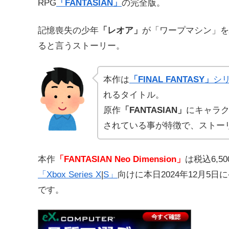
RPG
「FANTASIAN」
の完全版。
記憶喪失の少年
「レオア」
が
「ワープマシン」を
ると言うストーリー。
本作は
「FINAL FANTASY」
シ
れるタイトル。
原作
「FANTASIAN」
にキャラ
されている事が特徴で、ストー
本作
「FANTASIAN Neo Dimension」
は
税込
6,5
「Xbox Series X
|
S」
向けに本日2024年
12月5日
です。