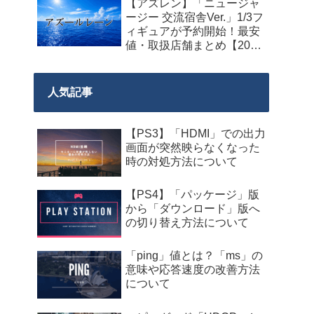
【アズレン】「ニュージャ
料配布が来週2026年8月14
ージー 交流宿舎Ver.」1/3フ
日午前0時までの期間限定
ィギュアが予約開始！最安
で開始！
値・取扱店舗まとめ【2027
年2月発売】
人気記事
【PS3】「HDMI」での出力
画面が突然映らなくなった
時の対処方法について
【PS4】「パッケージ」版
から「ダウンロード」版へ
の切り替え方法について
「ping」値とは？「ms」の
意味や応答速度の改善方法
について