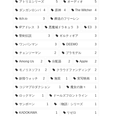
アトリエシリーズ
5
オーディオ
5
ダンガンロンパ
4
原神
4
The Witcher
4
itch.io
3
葬送のフリーレン
3
IPアドレス
3
悪魔城ドラキュラ
3
E3
3
聖剣伝説
3
ギルティギア
3
ワンパンマン
3
DEEMO
3
チェンソーマン
2
プラモデル
2
Among Us
2
分配器
2
Apple
2
モノリスソフト
2
クラウドファンディング
2
妖怪ウォッチ
2
無双
1
実写映画
1
コジマプロダクション
1
魔女の旅々
1
ロックマン
1
ドールズフロントライン
1
サンボーン
1
〈物語〉シリーズ
1
KADOKAWA
1
リゼロ
1