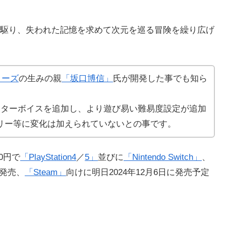
駆り、
失われた記憶を求めて次元を巡る冒険を繰り広げ
リーズ
の生みの親
「坂口博信」
氏が開発した事でも知ら
クターボイスを追加し、より遊び易い難易度設定が追加
リー等に変化は加えられていないとの事です。
00円で
「PlayStation4
／
5」
並びに
「Nintendo Switch」
、
に発売、
「Steam」
向けに明日
2024年12月6日に発売予定