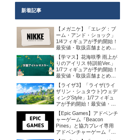
新着記事
【メガニケ】「エレグ：ブ
ーム・アンド・ショック」
1/4フィギュアが予約開始！
最安値・取扱店舗まとめ
【2027年10月発売】
【学マス】花海咲季 雨上が
りのアイリス 特訓前Ver.」
1/7フィギュアが予約開始！
最安値・取扱店舗まとめ
【2027年4月発売】
【ライザ3】「ライザ(ライ
ザリン・シュタウト)ウェデ
ィングStyle」1/7フィギュ
アが予約開始！最安値・取
扱店舗まとめ【2027年4月
【Epic Games】アドベンチ
発売】
ャーゲーム『Beacon
Pines』と協力プレイ専用
アドベンチャーゲーム『We
Were Here Together』の無