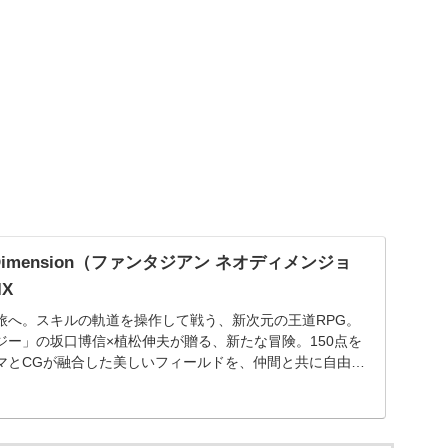
eo Dimension（ファンタジアン ネオディメンジョ
IX
旅へ。スキルの軌道を操作して戦う、新次元の王道RPG。
ジー」の坂口博信×植松伸夫が贈る、新たな冒険。150点を
マとCGが融合した美しいフィールドを、仲間と共に自由に