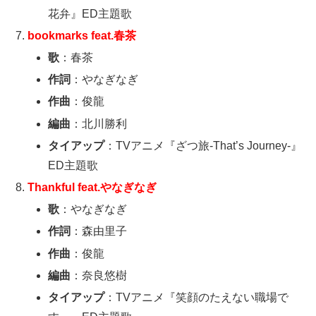
花弁』ED主題歌
bookmarks feat.春茶
歌
：春茶
作詞
：やなぎなぎ
作曲
：俊龍
編曲
：北川勝利
タイアップ
：TVアニメ『ざつ旅-That’s Journey-』
ED主題歌
Thankful feat.やなぎなぎ
歌
：やなぎなぎ
作詞
：森由里子
作曲
：俊龍
編曲
：奈良悠樹
タイアップ
：TVアニメ『笑顔のたえない職場で