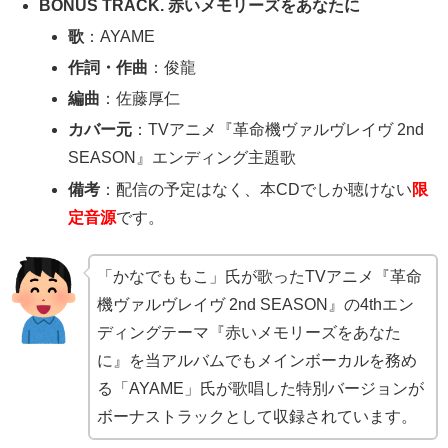
BONUS TRACK. 赤いメモリーズをあなたに
歌
：AYAME
作詞・作曲
：俊龍
編曲
：佐藤厚仁
カバー元
：TVアニメ『革命機ヴァルヴレイヴ 2nd
SEASON』エンディング主題歌
備考
：配信の予定はなく、本CDでしか聴けない
限
定音源
です。
「かなでももこ」氏が歌ったTVアニメ『革命
機ヴァルヴレイヴ 2nd SEASON』の4thエン
ディングテーマ『赤いメモリーズをあなた
に』を当アルバムでもメインボーカルを務め
る「AYAME」氏が歌唱した特別バージョンが
ボーナストラックとして収録されています。