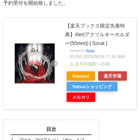
予約受付を開始致しました。
【楽天ブックス限定先着特
典】iller(アクリルキーホルダ
ー(50mm)) [ Sizuk ]
created by
Rinker
¥3,850
(2026/08/06 17:16:36時
点 楽天市場調べ-
詳細)
Amazon
楽天市場
Yahooショッピング
メルカリ
目次
「Sizuk」2ndアルバム『iller』とは