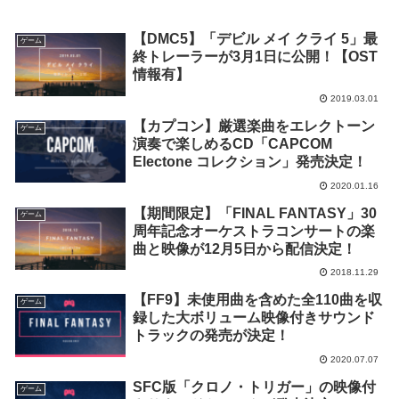
【DMC5】「デビル メイ クライ 5」最
ゲーム
終トレーラーが3月1日に公開！【OST
情報有】
2019.03.01
【カプコン】厳選楽曲をエレクトーン
ゲーム
演奏で楽しめるCD「CAPCOM
Electone コレクション」発売決定！
2020.01.16
【期間限定】「FINAL FANTASY」30
ゲーム
周年記念オーケストラコンサートの楽
曲と映像が12月5日から配信決定！
2018.11.29
【FF9】未使用曲を含めた全110曲を収
ゲーム
録した大ボリューム映像付きサウンド
トラックの発売が決定！
2020.07.07
SFC版「クロノ・トリガー」の映像付
ゲーム