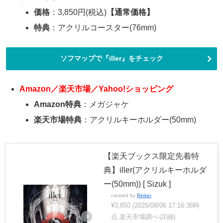
価格
：3,850円(税込)
【通常価格】
特典
：アクリルコースター(76mm)
ソフマップで『iller』をチェック
Amazon／楽天市場／Yahoo!ショッピング
Amazon特典
：メガジャケ
楽天市場特典
：アクリルキーホルダー(50mm)
【楽天ブックス限定先着特
典】iller(アクリルキーホルダ
ー(50mm)) [ Sizuk ]
created by
Rinker
¥3,850
(2026/08/06 17:16:36時
点 楽天市場調べ-
詳細)