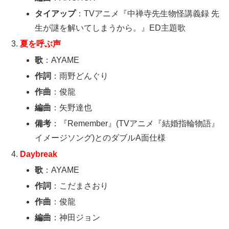
タイアップ
：TVアニメ『中禅寺先生物怪講義録 先
生が謎を解いてしまうから。』ED主題歌
夏を呼ぶ声
歌
：AYAME
作詞
：雨野どんぐり
作曲
：俊龍
編曲
：矢野達也
備考
：『Remember』(TVアニメ『結婚指輪物語』
イメージソング)とのダブルA面仕様
Daybreak
歌
：AYAME
作詞
：こだまさおり
作曲
：俊龍
編曲
：神田ジョン