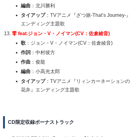
編曲
：北川勝利
タイアップ
：TVアニメ『ざつ旅-That’s Journey-』
エンディング主題歌
零 feat.ジョン・V・ノイマン(CV：佐倉綾音)
歌
：ジョン・V・ノイマン(CV：佐倉綾音)
作詞
：中村彼方
作曲
：俊龍
編曲
：小高光太郎
タイアップ
：TVアニメ『リィンカーネーションの
花弁』エンディング主題歌
CD限定収録ボーナストラック