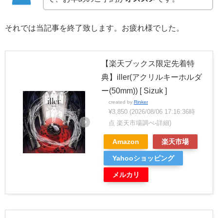
それでは当記事を終了致します。お疲れ様でした。
【楽天ブックス限定先着特
典】iller(アクリルキーホルダ
ー(50mm)) [ Sizuk ]
created by
Rinker
¥3,850
(2026/08/06 17:16:36時
点 楽天市場調べ-
詳細)
Amazon
楽天市場
Yahooショッピング
メルカリ