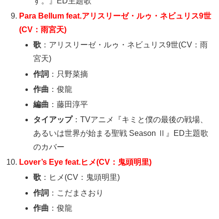
す。』ED主題歌
Para Bellum feat.アリスリーゼ・ルゥ・ネビュリス9世
(CV：雨宮天)
歌
：アリスリーゼ・ルゥ・ネビュリス9世(CV：雨
宮天)
作詞
：只野菜摘
作曲
：俊龍
編曲
：藤田淳平
タイアップ
：TVアニメ『キミと僕の最後の戦場、
あるいは世界が始まる聖戦 Season Ⅱ』ED主題歌
のカバー
Lover’s Eye feat.ヒメ(CV：鬼頭明里)
歌
：ヒメ(CV：鬼頭明里)
作詞
：こだまさおり
作曲
：俊龍