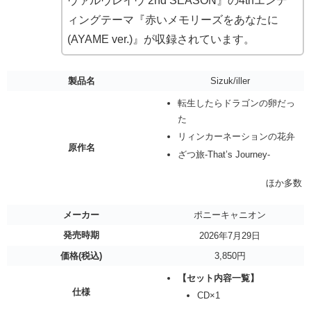
ヴァルヴレイヴ 2nd SEASON』の4thエンデ
ィングテーマ『赤いメモリーズをあなたに
(AYAME ver.)』が収録されています。
製品名
Sizuk/iller
転生したらドラゴンの卵だっ
た
リィンカーネーションの花弁
原作名
ざつ旅-That’s Journey-
ほか多数
メーカー
ポニーキャニオン
発売時期
2026年7月29日
価格(税込)
3,850円
【セット内容一覧】
仕様
CD×1