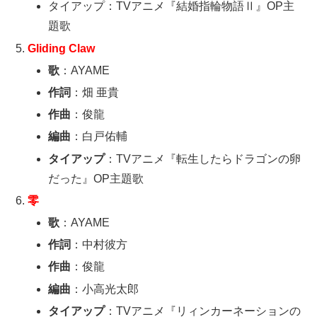
タイアップ：TVアニメ『結婚指輪物語Ⅱ』OP主
題歌
Gliding Claw
歌
：AYAME
作詞
：畑 亜貴
作曲
：俊龍
編曲
：白戸佑輔
タイアップ
：TVアニメ『転生したらドラゴンの卵
だった』OP主題歌
零
歌
：AYAME
作詞
：中村彼方
作曲
：俊龍
編曲
：小高光太郎
タイアップ
：TVアニメ『リィンカーネーションの