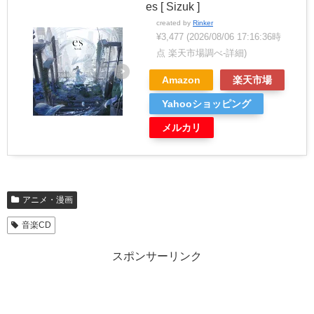
es [ Sizuk ]
created by
Rinker
¥3,477
(2026/08/06 17:16:36時
点 楽天市場調べ-
詳細)
Amazon
楽天市場
Yahooショッピング
メルカリ
アニメ・漫画
音楽CD
スポンサーリンク