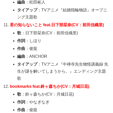
編曲
：松田彬人
タイアップ
：TVアニメ『結婚指輪物語』オープニ
ング主題歌
君の知らないこと feat.日下部栞奈(CV：前田佳織里)
歌
：日下部栞奈(CV：前田佳織里)
作詞
：しほり
作曲
：俊龍
編曲
：ANCHOR
タイアップ
：TVアニメ『中禅寺先生物怪講義録 先
生が謎を解いてしまうから。』エンディング主題
歌
bookmarks feat.鈴ヶ森ちか(CV：月城日花)
歌
：鈴ヶ森ちか(CV：月城日花)
作詞
：やなぎなぎ
作曲
：俊龍