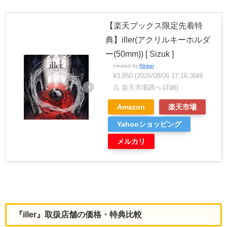
【楽天ブックス限定先着特
典】iller(アクリルキーホルダ
ー(50mm)) [ Sizuk ]
created by
Rinker
¥3,850
(2026/08/06 17:16:36時
点 楽天市場調べ-
詳細)
Amazon
楽天市場
Yahooショッピング
メルカリ
『iller』取扱店舗の価格・特典比較