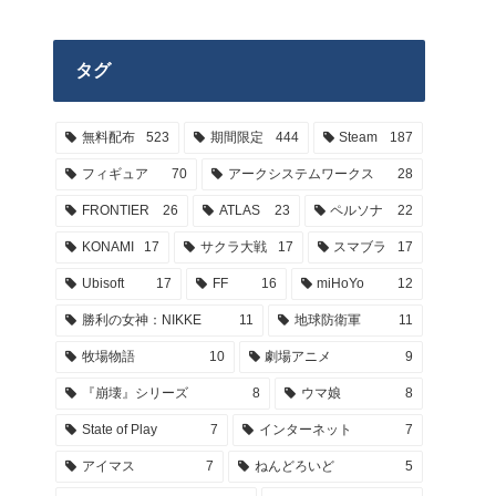
タグ
無料配布
523
期間限定
444
Steam
187
フィギュア
70
アークシステムワークス
28
FRONTIER
26
ATLAS
23
ペルソナ
22
KONAMI
17
サクラ大戦
17
スマブラ
17
Ubisoft
17
FF
16
miHoYo
12
勝利の女神：NIKKE
11
地球防衛軍
11
牧場物語
10
劇場アニメ
9
『崩壊』シリーズ
8
ウマ娘
8
State of Play
7
インターネット
7
アイマス
7
ねんどろいど
5