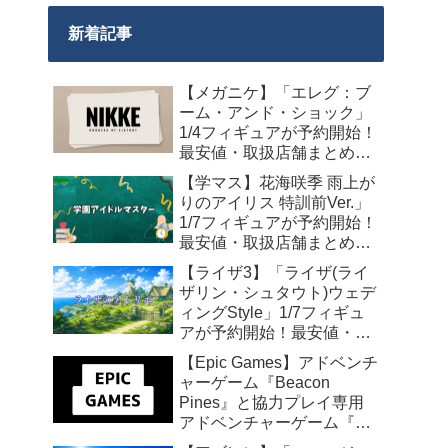
新着記事
【メガニケ】「エレグ：ブ
ーム・アンド・ショック」
1/4フィギュアが予約開始！
最安値・取扱店舗まとめ
【2027年10月発売】
【学マス】花海咲季 雨上が
りのアイリス 特訓前Ver.」
1/7フィギュアが予約開始！
最安値・取扱店舗まとめ
【2027年4月発売】
【ライザ3】「ライザ(ライ
ザリン・シュタウト)ウェデ
ィングStyle」1/7フィギュ
アが予約開始！最安値・取
扱店舗まとめ【2027年4月
【Epic Games】アドベンチ
発売】
ャーゲーム『Beacon
Pines』と協力プレイ専用
アドベンチャーゲーム『We
Were Here Together』の無