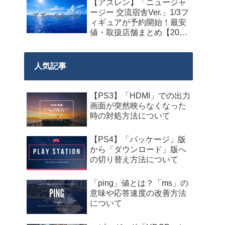
【アズレン】「ニュージャ
料配布が来週2026年8月14
ージー 交流宿舎Ver.」1/3フ
日午前0時までの期間限定
ィギュアが予約開始！最安
で開始！
値・取扱店舗まとめ【2027
年2月発売】
人気記事
【PS3】「HDMI」での出力
画面が突然映らなくなった
時の対処方法について
【PS4】「パッケージ」版
から「ダウンロード」版へ
の切り替え方法について
「ping」値とは？「ms」の
意味や応答速度の改善方法
について