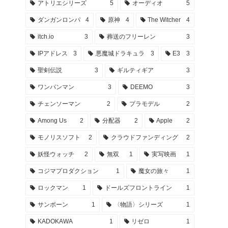
アトリエシリーズ
5
オーディオ
5
ダンガンロンパ
4
原神
4
The Witcher
4
itch.io
3
葬送のフリーレン
3
IPアドレス
3
悪魔城ドラキュラ
3
E3
3
聖剣伝説
3
ギルティギア
3
ワンパンマン
3
DEEMO
3
チェンソーマン
2
プラモデル
2
Among Us
2
分配器
2
Apple
2
モノリスソフト
2
クラウドファンディング
2
妖怪ウォッチ
2
無双
1
実写映画
1
コジマプロダクション
1
魔女の旅々
1
ロックマン
1
ドールズフロントライン
1
サンボーン
1
〈物語〉シリーズ
1
KADOKAWA
1
リゼロ
1