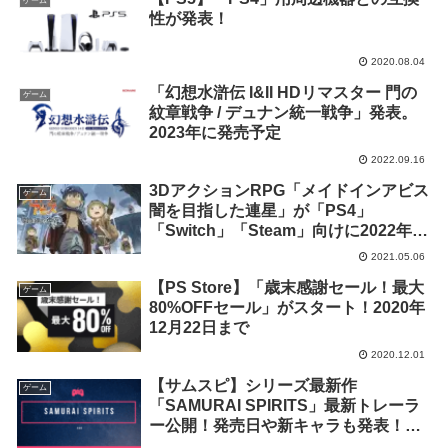
ゲーム
性が発表！
2020.08.04
「幻想水滸伝 I&II HDリマスター 門の
ゲーム
紋章戦争 / デュナン統一戦争」発表。
2023年に発売予定
2022.09.16
3DアクションRPG「メイドインアビス
ゲーム
闇を目指した連星」が「PS4」
「Switch」「Steam」向けに2022年発
売決定
2021.05.06
【PS Store】「歳末感謝セール！最大
ゲーム
80%OFFセール」がスタート！2020年
12月22日まで
2020.12.01
【サムスピ】シリーズ最新作
ゲーム
「SAMURAI SPIRITS」最新トレーラ
ー公開！発売日や新キャラも発表！
【侍魂】