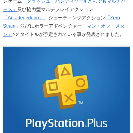
ンゲーム
「クラッシュ・バンディクー4 とんでもマルチバ
ース」
及び協力型マルチプレイアクション
「Arcadegeddon」
、シューティングアクション
「Zero
Strain」
並びにホラーアドベンチャー
「マン・オブ・メダ
ン」
の4タイトルが予定されている事が発表されました。