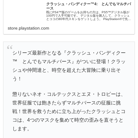
クラッシュ・バンディクー™4: とんでもマルチバ
ース
既にPS4™版のゲームをお持ちの方は、PS5™デジタル版が
100円で入手可能です。 デジタル版を購入して、クラッシュ
とココの80年代スキンをゲットしよう。 PlayStation®で先行
配信される時代スキン「げんしじん」と「メカニックパワ
ー」を手に入れよう。 シリーズ最新作となる『クラッシュ・
store.playstation.com
バンディクー™ とんでもマ...
シリーズ最新作となる『クラッシュ・バンディクー
™ とんでもマルチバース』がついに登場！クラッ
シュや仲間達と、時空を超えた大冒険に乗り出そ
う！
懲りないネオ・コルテックスとエヌ・トロピーは、
世界征服では飽きたらずマルチバースの征服に挑
戦！世界を救うために立ち上がったクラッシュとコ
コは、4つのマスクを集めて時空の歪みを直そうと
します。