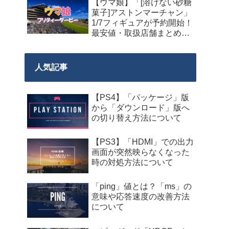
【ウマ娘】「[溶けない砂糖
菓子]アストンマーチャン」
1/7フィギュアが予約開始！
最安値・取扱店舗まとめ
【2027年9月発売】
人気記事
【PS4】「パッケージ」版
から「ダウンロード」版へ
の切り替え方法について
【PS3】「HDMI」での出力
画面が突然映らなくなった
時の対処方法について
「ping」値とは？「ms」の
意味や応答速度の改善方法
について