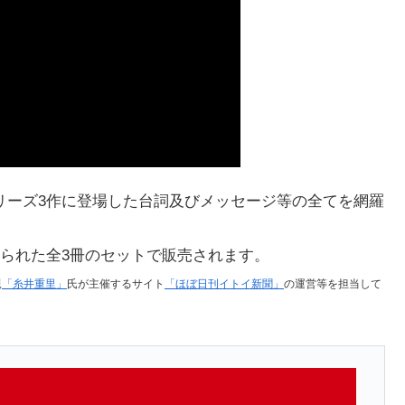
」シリーズ3作に登場した台詞及びメッセージ等の全てを網羅
られた全3冊のセットで販売されます。
親
「糸井重里」
氏が主催するサイト
「ほぼ日刊イトイ新聞」
の運営等を担当して