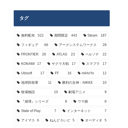
タグ
無料配布
522
期間限定
443
Steam
187
フィギュア
66
アークシステムワークス
28
FRONTIER
26
ATLAS
23
ペルソナ
22
KONAMI
17
サクラ大戦
17
スマブラ
17
Ubisoft
17
FF
16
miHoYo
12
地球防衛軍
11
勝利の女神：NIKKE
10
牧場物語
10
劇場アニメ
9
『崩壊』シリーズ
8
ウマ娘
8
State of Play
7
インターネット
7
アイマス
6
ねんどろいど
5
オーディオ
5