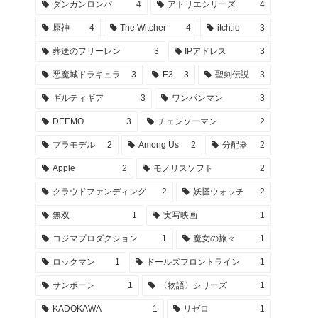
ダンガンロンパ
4
アトリエシリーズ
4
原神
4
The Witcher
4
itch.io
3
葬送のフリーレン
3
IPアドレス
3
悪魔城ドラキュラ
3
E3
3
聖剣伝説
3
ギルティギア
3
ワンパンマン
3
DEEMO
3
チェンソーマン
2
プラモデル
2
Among Us
2
分配器
2
Apple
2
モノリスソフト
2
クラウドファンディング
2
妖怪ウォッチ
2
無双
1
実写映画
1
コジマプロダクション
1
魔女の旅々
1
ロックマン
1
ドールズフロントライン
1
サンボーン
1
〈物語〉シリーズ
1
KADOKAWA
1
リゼロ
1