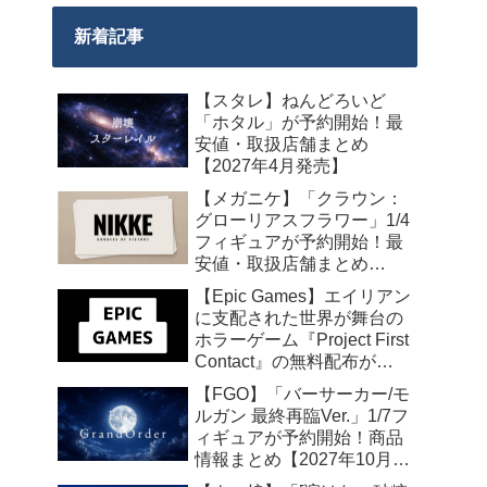
新着記事
【スタレ】ねんどろいど
「ホタル」が予約開始！最
安値・取扱店舗まとめ
【2027年4月発売】
【メガニケ】「クラウン：
グローリアスフラワー」1/4
フィギュアが予約開始！最
安値・取扱店舗まとめ
【2027年5月発売】
【Epic Games】エイリアン
に支配された世界が舞台の
ホラーゲーム『Project First
Contact』の無料配布が
2026年8月18日午前7時まで
【FGO】「バーサーカー/モ
の期間限定で開始
ルガン 最終再臨Ver.」1/7フ
ィギュアが予約開始！商品
情報まとめ【2027年10月発
売】