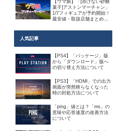
【ウマ娘】「[溶けない砂糖
菓子]アストンマーチャン」
1/7フィギュアが予約開始！
最安値・取扱店舗まとめ
【2027年9月発売】
人気記事
【PS4】「パッケージ」版
から「ダウンロード」版へ
の切り替え方法について
【PS3】「HDMI」での出力
画面が突然映らなくなった
時の対処方法について
「ping」値とは？「ms」の
意味や応答速度の改善方法
について