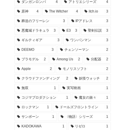
ダンガンロンパ
4
アトリエシリーズ
4
原神
4
The Witcher
4
itch.io
3
葬送のフリーレン
3
IPアドレス
3
悪魔城ドラキュラ
3
E3
3
聖剣伝説
3
ギルティギア
3
ワンパンマン
3
DEEMO
3
チェンソーマン
2
プラモデル
2
Among Us
2
分配器
2
Apple
2
モノリスソフト
2
クラウドファンディング
2
妖怪ウォッチ
2
無双
1
実写映画
1
コジマプロダクション
1
魔女の旅々
1
ロックマン
1
ドールズフロントライン
1
サンボーン
1
〈物語〉シリーズ
1
KADOKAWA
1
リゼロ
1