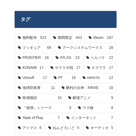
タグ
無料配布
522
期間限定
443
Steam
187
フィギュア
66
アークシステムワークス
28
FRONTIER
26
ATLAS
23
ペルソナ
22
KONAMI
17
サクラ大戦
17
スマブラ
17
Ubisoft
17
FF
16
miHoYo
12
地球防衛軍
11
勝利の女神：NIKKE
10
牧場物語
10
劇場アニメ
9
『崩壊』シリーズ
8
ウマ娘
8
State of Play
7
インターネット
7
アイマス
6
ねんどろいど
5
オーディオ
5