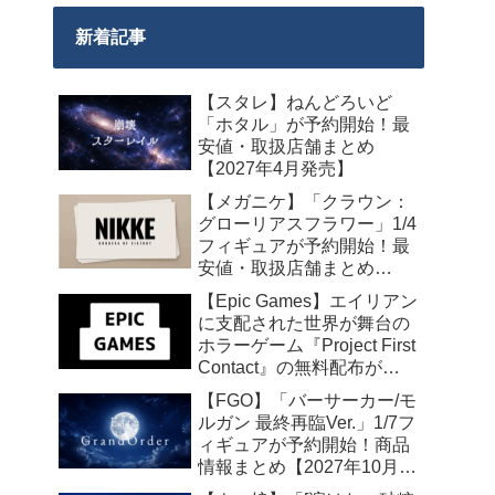
新着記事
【スタレ】ねんどろいど
「ホタル」が予約開始！最
安値・取扱店舗まとめ
【2027年4月発売】
【メガニケ】「クラウン：
グローリアスフラワー」1/4
フィギュアが予約開始！最
安値・取扱店舗まとめ
【2027年5月発売】
【Epic Games】エイリアン
に支配された世界が舞台の
ホラーゲーム『Project First
Contact』の無料配布が
2026年8月18日午前7時まで
【FGO】「バーサーカー/モ
の期間限定で開始
ルガン 最終再臨Ver.」1/7フ
ィギュアが予約開始！商品
情報まとめ【2027年10月発
売】