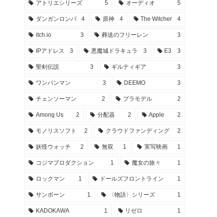
アトリエシリーズ
5
オーディオ
5
ダンガンロンパ
4
原神
4
The Witcher
4
itch.io
3
葬送のフリーレン
3
IPアドレス
3
悪魔城ドラキュラ
3
E3
3
聖剣伝説
3
ギルティギア
3
ワンパンマン
3
DEEMO
3
チェンソーマン
2
プラモデル
2
Among Us
2
分配器
2
Apple
2
モノリスソフト
2
クラウドファンディング
2
妖怪ウォッチ
2
無双
1
実写映画
1
コジマプロダクション
1
魔女の旅々
1
ロックマン
1
ドールズフロントライン
1
サンボーン
1
〈物語〉シリーズ
1
KADOKAWA
1
リゼロ
1