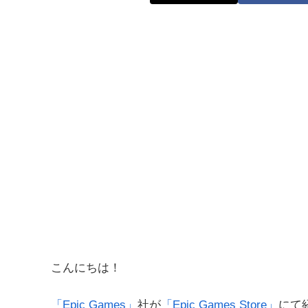
こんにちは！
「Epic Games」
社が
「Epic Games Store」
にて