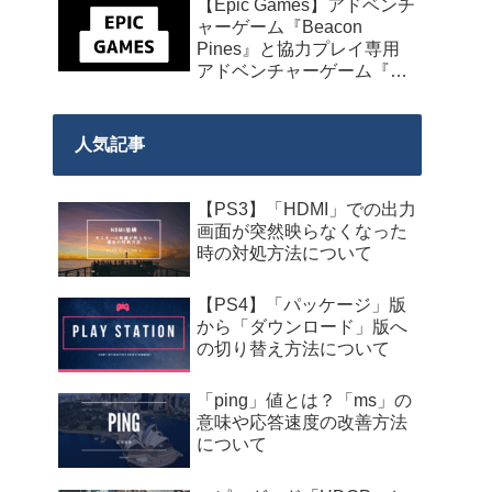
【Epic Games】アドベンチ
発売】
ャーゲーム『Beacon
Pines』と協力プレイ専用
アドベンチャーゲーム『We
Were Here Together』の無
料配布が来週2026年8月14
日午前0時までの期間限定
人気記事
で開始！
【PS3】「HDMI」での出力
画面が突然映らなくなった
時の対処方法について
【PS4】「パッケージ」版
から「ダウンロード」版へ
の切り替え方法について
「ping」値とは？「ms」の
意味や応答速度の改善方法
について