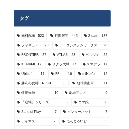
タグ
無料配布
523
期間限定
445
Steam
187
フィギュア
70
アークシステムワークス
28
FRONTIER
27
ATLAS
23
ペルソナ
22
KONAMI
17
サクラ大戦
17
スマブラ
17
Ubisoft
17
FF
16
miHoYo
12
勝利の女神：NIKKE
11
地球防衛軍
11
牧場物語
10
劇場アニメ
9
『崩壊』シリーズ
8
ウマ娘
8
State of Play
7
インターネット
7
アイマス
7
ねんどろいど
5