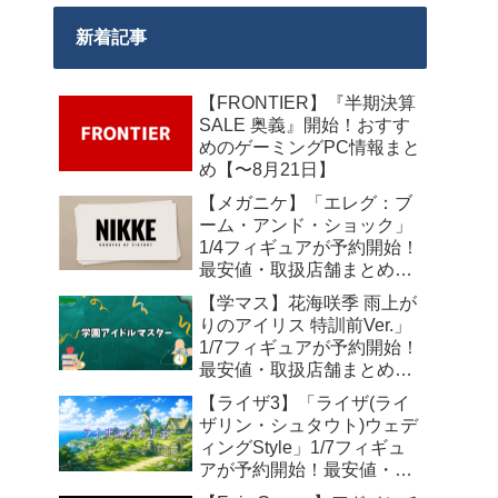
新着記事
【FRONTIER】『半期決算
SALE 奥義』開始！おすす
めのゲーミングPC情報まと
め【〜8月21日】
【メガニケ】「エレグ：ブ
ーム・アンド・ショック」
1/4フィギュアが予約開始！
最安値・取扱店舗まとめ
【2027年10月発売】
【学マス】花海咲季 雨上が
りのアイリス 特訓前Ver.」
1/7フィギュアが予約開始！
最安値・取扱店舗まとめ
【2027年4月発売】
【ライザ3】「ライザ(ライ
ザリン・シュタウト)ウェデ
ィングStyle」1/7フィギュ
アが予約開始！最安値・取
扱店舗まとめ【2027年4月