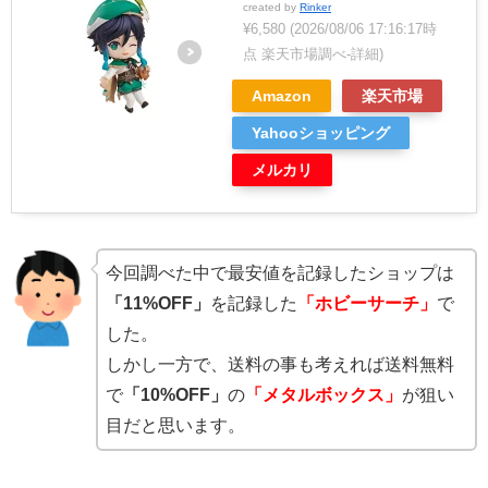
created by
Rinker
¥6,580
(2026/08/06 17:16:17時
点 楽天市場調べ-
詳細)
Amazon
楽天市場
Yahooショッピング
メルカリ
今回調べた中で最安値を記録したショップは
「11%OFF」
を記録した
「ホビーサーチ」
で
した。
しかし一方で、送料の事も考えれば送料無料
で
「10%OFF」
の
「メタルボックス」
が狙い
目だと思います。