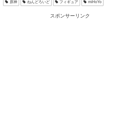
原神
ねんどろいど
フィギュア
miHoYo
スポンサーリンク