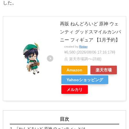
した。
再販 ねんどろいど 原神 ウェ
ンティ グッドスマイルカンパ
ニー フィギュア 【1月予約】
created by
Rinker
¥6,580
(2026/08/06 17:16:17時
点 楽天市場調べ-
詳細)
Amazon
楽天市場
Yahooショッピング
メルカリ
目次
『ねんどろいど 原神 ウェンティ』とは