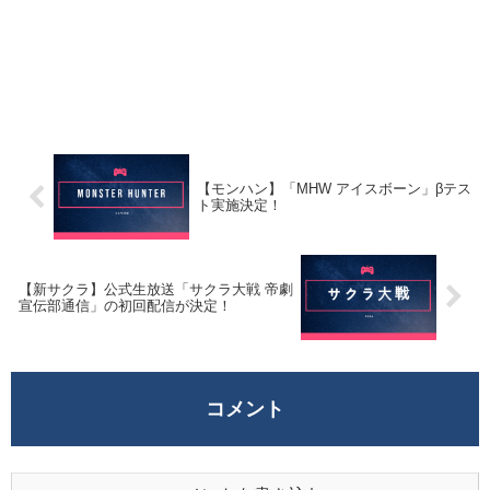
【モンハン】「MHW アイスボーン」βテス
ト実施決定！
【新サクラ】公式生放送「サクラ大戦 帝劇
宣伝部通信」の初回配信が決定！
コメント