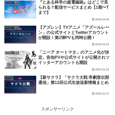
『とある科学の超電磁砲』はどこで見
アニメ・漫画
られる？配信サービスまとめ【1期〜T
まで】
2026.03.09
【アズレン】TVアニメ「アズールレー
アニメ・漫画
ン」の公式サイトとTwitterアカウント
が開設！第2弾PVも同時公開！
2019.03.22
「ニーア オートマタ」のアニメ化が決
アニメ・漫画
定。告知PVや公式サイトが公開されツ
イッターアカウントも開設
2022.02.24
【新サクラ】「サクラ大戦 帝劇宣伝部
ゲーム
通信」第12回公式生放送新情報まとめ
2020.02.27
スポンサーリンク