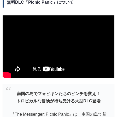
無料DLC「Picnic Panic」について
南国の島でフォビキンたちのピンチを救え！
トロピカルな冒険が待ち受ける大型DLC登場
『The Messenger: Picnic Panic』は、南国の島で新