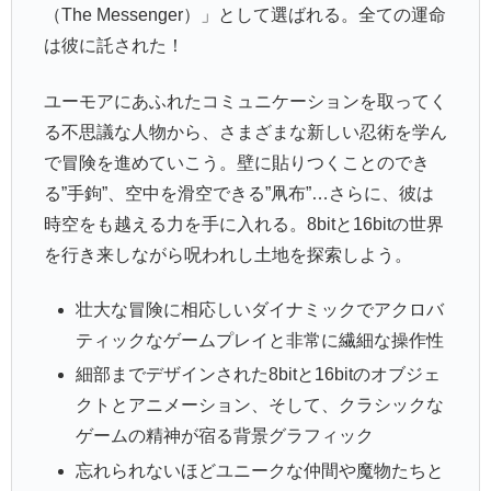
（The Messenger）」として選ばれる。全ての運命
は彼に託された！
ユーモアにあふれたコミュニケーションを取ってく
る不思議な人物から、さまざまな新しい忍術を学ん
で冒険を進めていこう。壁に貼りつくことのでき
る”手鉤”、空中を滑空できる”凧布”…さらに、彼は
時空をも越える力を手に入れる。8bitと16bitの世界
を行き来しながら呪われし土地を探索しよう。
壮大な冒険に相応しいダイナミックでアクロバ
ティックなゲームプレイと非常に繊細な操作性
細部までデザインされた8bitと16bitのオブジェ
クトとアニメーション、そして、クラシックな
ゲームの精神が宿る背景グラフィック
忘れられないほどユニークな仲間や魔物たちと