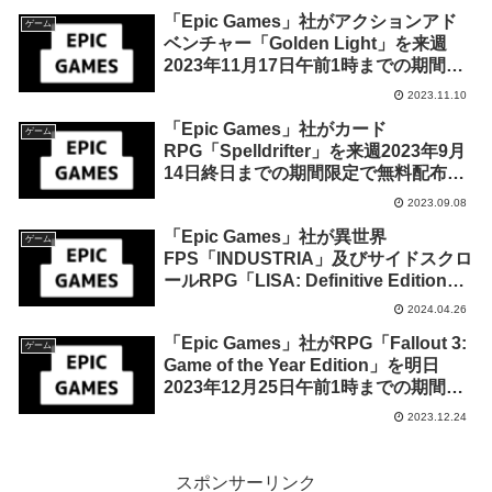
「Epic Games」社がアクションアド
ゲーム
ベンチャー「Golden Light」を来週
2023年11月17日午前1時までの期間限
定で無料配布を開始！
2023.11.10
「Epic Games」社がカード
ゲーム
RPG「Spelldrifter」を来週2023年9月
14日終日までの期間限定で無料配布を
開始！
2023.09.08
「Epic Games」社が異世界
ゲーム
FPS「INDUSTRIA」及びサイドスクロ
ールRPG「LISA: Definitive Edition」
を来週2024年5月2日終日までの期間限
2024.04.26
定で無料配布を開始！
「Epic Games」社がRPG「Fallout 3:
ゲーム
Game of the Year Edition」を明日
2023年12月25日午前1時までの期間限
定で無料配布を開始！
2023.12.24
スポンサーリンク