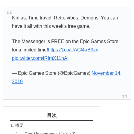
Ninjas. Time travel. Retro vibes. Demons. You can
have it all with this week's free game.
The Messenger is FREE on the Epic Games Store
for a limited time!
https://t.co/UAGl4aB3zn
pic.twitter.com/iRlmX11nAI
— Epic Games Store (@EpicGames)
November 14,
2019
目次
概要
「The Messenger」について