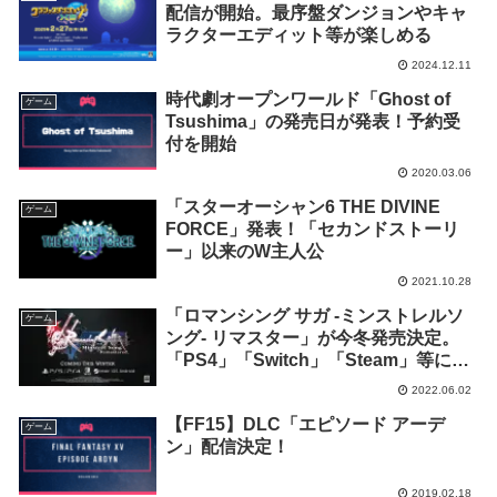
配信が開始。最序盤ダンジョンやキャ
ラクターエディット等が楽しめる
2024.12.11
時代劇オープンワールド「Ghost of
ゲーム
Tsushima」の発売日が発表！予約受
付を開始
2020.03.06
「スターオーシャン6 THE DIVINE
ゲーム
FORCE」発表！「セカンドストーリ
ー」以来のW主人公
2021.10.28
「ロマンシング サガ -ミンストレルソ
ゲーム
ング- リマスター」が今冬発売決定。
「PS4」「Switch」「Steam」等に対
応
2022.06.02
【FF15】DLC「エピソード アーデ
ゲーム
ン」配信決定！
2019.02.18