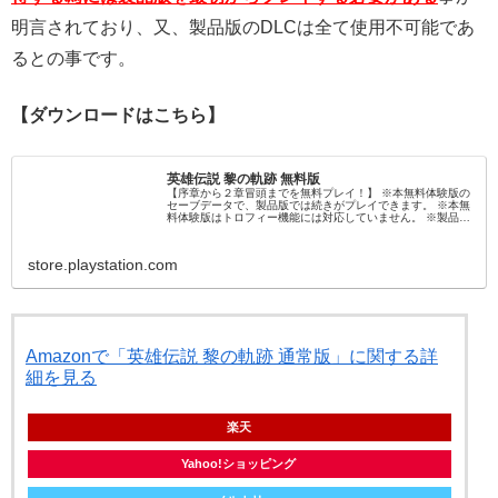
明言されており、又、製品版のDLCは全て使用不可能であ
るとの事です。
【ダウンロードはこちら】
英雄伝説 黎の軌跡 無料版
【序章から２章冒頭までを無料プレイ！】 ※本無料体験版の
セーブデータで、製品版では続きがプレイできます。 ※本無
料体験版はトロフィー機能には対応していません。 ※製品版
のダウンロードコンテンツには非対応です。また、掲載され
ているスクリーンショットは製品版のものです。 【ゲームの
説明】 「軌跡シリーズ」完全新作『英雄伝説...
store.playstation.com
Amazonで「英雄伝説 黎の軌跡 通常版」に関する詳
細を見る
楽天
Yahoo!ショッピング