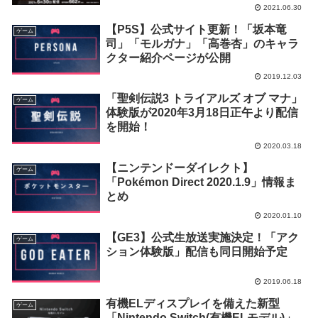
2021.06.30
【P5S】公式サイト更新！「坂本竜
ゲーム
司」「モルガナ」「高巻杏」のキャラ
クター紹介ページが公開
2019.12.03
「聖剣伝説3 トライアルズ オブ マナ」
ゲーム
体験版が2020年3月18日正午より配信
を開始！
2020.03.18
【ニンテンドーダイレクト】
ゲーム
「Pokémon Direct 2020.1.9」情報ま
とめ
2020.01.10
【GE3】公式生放送実施決定！「アク
ゲーム
ション体験版」配信も同日開始予定
2019.06.18
有機ELディスプレイを備えた新型
ゲーム
「Nintendo Switch(有機ELモデル)」