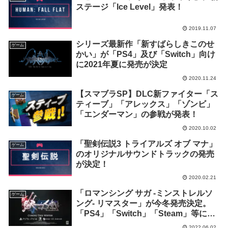
ステージ「Ice Level」発表！
2019.11.07
シリーズ最新作「新すばらしきこのせ
ゲーム
かい」が「PS4」及び「Switch」向け
に2021年夏に発売が決定
2020.11.24
【スマブラSP】DLC新ファイター「ス
ゲーム
ティーブ」「アレックス」「ゾンビ」
「エンダーマン」の参戦が発表！
2020.10.02
「聖剣伝説3 トライアルズ オブ マナ」
ゲーム
のオリジナルサウンドトラックの発売
が決定！
2020.02.21
「ロマンシング サガ -ミンストレルソ
ゲーム
ング- リマスター」が今冬発売決定。
「PS4」「Switch」「Steam」等に対
応
2022.06.02