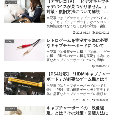
【アマレコTV】「ビデオキャプチ
パソコン
時の対処法を分かりやすく解説しました。
ャデバイスが見つかりません。」
対策・復旧方法について解説！
【直し方】
当記事では「ビデオキャプチャデバイス」
こと「キャプチャーボード」がパソコンに
突然認識されなくなった時の対処・復旧の
方法について簡単に解説致します。
2018.06.14
2022.02.11
レトロゲームを実況する為に必要
ゲーム
なキャプチャーボードについて
当記事では最新ゲーム機「では無い」ゲー
ム機、旧世代のゲーム機を実況する為に必
要なキャプチャーボードについて簡単に解
説致します。
2018.05.19
【PS4対応】「HDMIキャプチャー
パソコン
ボード」が必要なゲーム機とは？
当記事ではキャプチャーボードの中でも、
特に「PS4」等の最新ゲーム機を実況する
為に必要なキャプチャーボードの種類や注
意点について簡単に解説致します。
2018.05.15
2020.02.05
キャプチャーボードの「映像遅
パソコン
延」とは？その対策・回避方法に