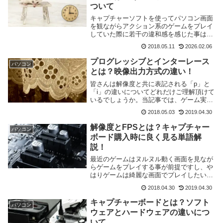
ついて
キャプチャーソフトを使ってパソコン画面
を観ながらアクション系のゲームをプレイ
していた際に若干の違和感を感じた事はあ
りませんか？当記事ではゲーム実況配信者
2018.05.11
2026.02.06
の宿敵共言えるキャプチャー画面の「映像
遅延」について簡単に解説致します。
プログレッシブとインターレース
パソコン
とは？映像出力方式の違い！
皆さんは解像度と共に表記される「p」と
「i」の違いについてどれだけご理解頂けて
いるでしょうか。当記事では、ゲーム実況
に限らず映像を扱う上で決して無視出来な
2018.05.03
2019.04.30
いプログレッシブとインターレースの事に
ついて簡単に解説致します。
解像度とFPSとは？キャプチャー
パソコン
ボード購入時に良く見る単語解
説！
最近のゲームはヌルヌル動く画面を見なが
らゲームをプレイする事が前提ですし、や
はりゲームは綺麗な画面でプレイしたいで
すよね。当記事ではキャプチャーボードを
2018.04.30
2019.04.30
選ぶ際に良く見る事になる単語、キャプチ
ャーボードの映像の綺麗さやその滑らかさ
キャプチャーボードとは？ソフト
パソコン
を决める「解像度」や「FPS」について簡
ウェアとハードウェアの違いにつ
単に解説したいと思います。
いて