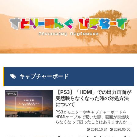
キャプチャーボード
【PS3】「HDMI」での出力画面が
ゲーム
突然映らなくなった時の対処方法
について
PS3とモニターやキャプチャーボードを
HDMIケーブルで繋いだ際、画面が突然映
らなくなって困ったことはありませんか？
本体の故障ではなく「映像出力設定のズ
2018.10.24
2026.05.30
レ」が原因の場合、簡単な操作でリセット
できます。久々にPS3を起動して映らない