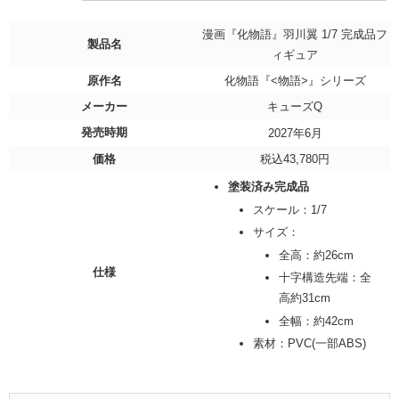
漫画『化物語』羽川翼 1/7 完成品フ
製品名
ィギュア
原作名
化物語『<物語>』シリーズ
メーカー
キューズQ
発売時期
2027年6月
価格
税込43,780円
塗装済み完成品
スケール：1/7
サイズ：
全高：約26cm
仕様
十字構造先端：全
高約31cm
全幅：約42cm
素材：PVC(一部ABS)