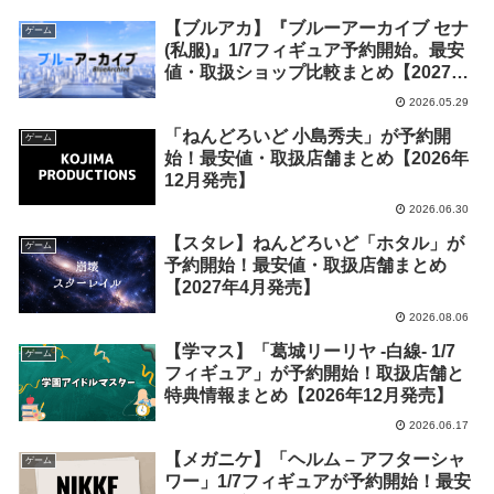
【ブルアカ】『ブルーアーカイブ セナ
ゲーム
(私服)』1/7フィギュア予約開始。最安
値・取扱ショップ比較まとめ【2027年
1月発売】
2026.05.29
「ねんどろいど 小島秀夫」が予約開
ゲーム
始！最安値・取扱店舗まとめ【2026年
12月発売】
2026.06.30
【スタレ】ねんどろいど「ホタル」が
ゲーム
予約開始！最安値・取扱店舗まとめ
【2027年4月発売】
2026.08.06
【学マス】「葛城リーリヤ -白線- 1/7
ゲーム
フィギュア」が予約開始！取扱店舗と
特典情報まとめ【2026年12月発売】
2026.06.17
【メガニケ】「ヘルム – アフターシャ
ゲーム
ワー」1/7フィギュアが予約開始！最安