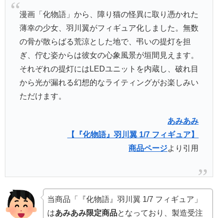
漫画「化物語」から、障り猫の怪異に取り憑かれた
薄幸の少女、羽川翼がフィギュア化しました。無数
の骨が散らばる荒涼とした地で、弔いの提灯を担
ぎ、佇む姿からは彼女の心象風景が垣間見えます。
それぞれの提灯にはLEDユニットを内蔵し、破れ目
から光が漏れる幻想的なライティングがお楽しみい
ただけます。
あみあみ
【『化物語』羽川翼 1/7 フィギュア】
商品ページ
より引用
当商品「『化物語』羽川翼 1/7 フィギュア」
は
あみあみ限定商品
となっており、製造受注