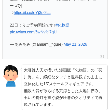
ーズQ]
⇒
https://t.co/feYj3p0lcc
22日よりご予約開始です♪
#化物語
pic.twitter.com/5wNvfcl7gU
— あみあみ (@amiami_figure)
May 21, 2026
大暮維人氏が描いた漫画版『化物語』の「羽
川翼」を、繊細なタッチと世界観そのままに
立体化した1/7スケールフィギュアです。
無数の骨が散らばる荒涼とした大地に佇み、
弔いの提灯を担ぐ姿が圧巻のクオリティで再
現されています。