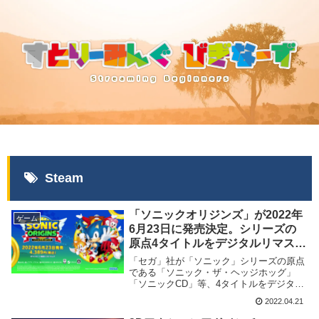
Steam
「ソニックオリジンズ」が2022年
ゲーム
6月23日に発売決定。シリーズの
原点4タイトルをデジタルリマスタ
ー化したソフト
「セガ」社が「ソニック」シリーズの原点
である「ソニック・ザ・ヘッジホッグ」
「ソニックCD」等、4タイトルをデジタル
リマスター化したソフト「ソニックオリジ
2022.04.21
ンズ」を2022年6月23日に発売する事を発
表致しました。