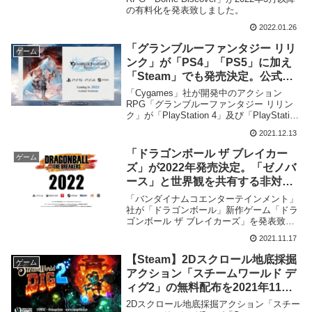
の有料化を発表致しました。
2022.01.26
「グランブルーファンタジー リリ
ゲーム
ンク」が「PS4」「PS5」に加え
「Steam」でも発売決定。公式サ
イトがリニューアルされ公式ツイ
「Cygames」社が開発中のアクション
ッターも開設
RPG「グランブルーファンタジー リリン
ク」が「PlayStation 4」及び「PlayStation
5」並びに「Steam」向けに発売する事を
2021.12.13
発表、公式サイトのリニューアルに加え新
PVを公開致しました。
「ドラゴンボール ザ ブレイカー
ゲーム
ズ」が2022年発売決定。「ゼノバ
ース」と世界観を共有する非対称
型対戦ゲーム
「バンダイナムコエンターテインメント」
社が「ドラゴンボール」新作ゲーム「ドラ
ゴンボール ザ ブレイカーズ」を発表致し
ました。
2021.11.17
【Steam】2Dスクロール地底採掘
ゲーム
アクション「スチームワールド デ
ィグ2」の無料配布を2021年11月
12日午前4時までの期間限定で実
2Dスクロール地底採掘アクション「スチー