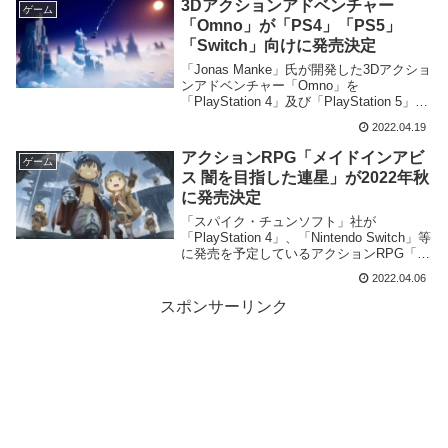
3Dアクションアドベンチャー
ゲーム
「Omno」が「PS4」「PS5」
「Switch」向けに発売決定
「Jonas Manke」氏が開発した3Dアクショ
ンアドベンチャー「Omno」を
「PlayStation 4」及び「PlayStation 5」並
びに「Nintendo Switch」向けに2022年4月
2022.04.19
28日に発売する事を発表致しました。
アクションRPG「メイドインアビ
ゲーム
ス 闇を目指した連星」が2022年秋
に発売決定
「スパイク・チュンソフト」社が
「PlayStation 4」、「Nintendo Switch」等
に発売を予定しているアクションRPG「メ
イドインアビス 闇を目指した連星」を
2022.04.06
2022年秋に決定した事を発表、PVを公開
致しました。
スポンサーリンク