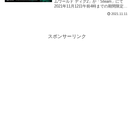
施
ムワールド ディグ2」が「Steam」にて
2021年11月12日午前4時までの期間限定で
無料配布が開始されました。
2021.11.11
スポンサーリンク