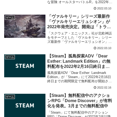
な冒険 オールスターバトルR」を2022年秋
に発売予定である事を発表致しました。
2022.03.10
「ヴァルキリー」シリーズ最新作
ゲーム
「ヴァルキリーエリュシオン」が
2022年発売決定。開発は「トライ
エース」から「ソレイユ」に
「スクウェア・エニックス」社が北欧神話
をモチーフとした「ヴァルキリー」シリー
ズ最新作「ヴァルキリーエリュシオン」の
情報を公開、2022年に発売予定である事を
2022.03.10
発表致しました。
【Steam】孤島探索ADV「Dear
ゲーム
Esther: Landmark Edition」の無
料配布を2022年2月16日終日まで
の期間限定で実施
孤島探索ADV「Dear Esther: Landmark
Edition」が「Steam」にて2022年2月16日
終日までの期間限定で無料配布が開始され
ました。
2022.02.16
【Steam】無料配信中のアクショ
ゲーム
ンRPG「Dome Discover」が有料
化を発表。3月までの無料配信中
「Steam」にて無料配信中のアクション
RPG「Dome Discover」が2022年3月以降