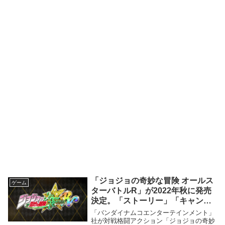
「ジョジョの奇妙な冒険 オールス
ゲーム
ターバトルR」が2022年秋に発売
決定。「ストーリー」「キャンペ
ーン」が削除され新モードが追加
「バンダイナムコエンターテインメント」
社が対戦格闘アクション「ジョジョの奇妙