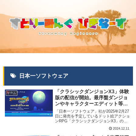
日本一ソフトウェア
「クラシックダンジョンX3」体験
ゲーム
版の配信が開始。最序盤ダンジョ
ンやキャラクターエディット等が
楽しめる
「日本一ソフトウェア」社が2025年2月27
日に発売を予定しているドット絵アクショ
ンRPG「クラシックダンジョンX3」の体
験版の配信を開始致しました。
2024.12.11