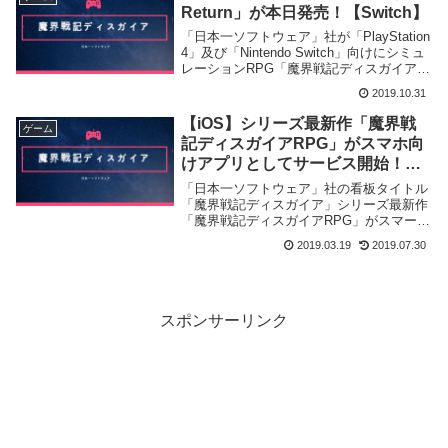
Return」が本日発売！【Switch】
「日本一ソフトウェア」社が「PlayStation
4」及び「Nintendo Switch」向けにシミュ
レーションRPG「魔界戦記ディスガイア4
Return」を本日2019年10月31日に発売致し
2019.10.31
ました。
【iOS】シリーズ最新作「魔界戦
ゲーム
記ディスガイアRPG」がスマホ向
けアプリとしてサービス開始！
【Android】
「日本一ソフトウェア」社の看板タイトル
「魔界戦記ディスガイア」シリーズ最新作
「魔界戦記ディスガイアRPG」がスマート
フォン向けアプリとして本日2019年3月19
2019.03.19
2019.07.30
日よりサービスを開始致しました。
スポンサーリンク