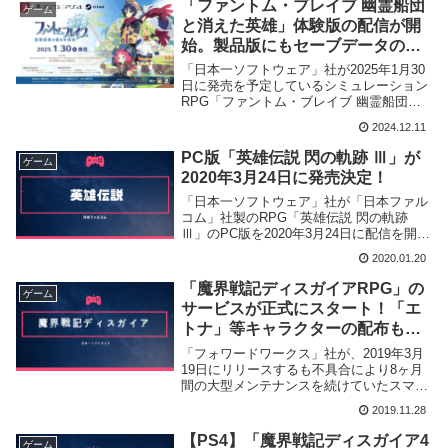
「ファントム・ブレイブ 幽霊船団
ゲーム
と消えた英雄」体験版の配信が開
始。製品版にもセーブデータの移
行が可能
「日本一ソフトウェア」社が2025年1月30
日に発売を予定しているシミュレーション
RPG「ファントム・ブレイブ 幽霊船団と
消えた英雄」の体験版の配信を開始致しま
2024.12.11
した。
PC版「英雄伝説 閃の軌跡 Ⅲ」が
ゲーム
2020年3月24日に発売決定！
「日本一ソフトウェア」社が「日本ファル
コム」社製のRPG「英雄伝説 閃の軌跡
Ⅲ」のPC版を2020年3月24日に配信を開始
する事を発表致しました。
2020.01.20
「魔界戦記ディスガイアRPG」の
ゲーム
サービスが正式にスタート！「エ
トナ」等キャラクターの配布も実
施
「フォワードワークス」社が、2019年3月
19日にリリースするも不具合により8ヶ月
間の大型メンテナンスを続けていたスマー
トフォン向けアプリ「魔界戦記ディスガイ
2019.11.28
アRPG」のサービスを正式に開始した事を
発表致しました。
【PS4】「魔界戦記ディスガイア4
ゲーム