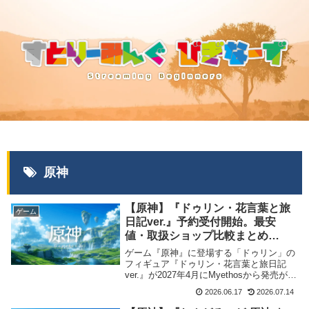
原神
【原神】『ドゥリン・花言葉と旅
ゲーム
日記ver.』予約受付開始。最安
値・取扱ショップ比較まとめ
【2027年4月発売】
ゲーム『原神』に登場する「ドゥリン」の
フィギュア『ドゥリン・花言葉と旅日記
ver.』が2027年4月にMyethosから発売が決
定、予約受付を開始しました。当記事では
2026.06.17
2026.07.14
各店舗の価格比較や送料など情報をまとめ
ました。