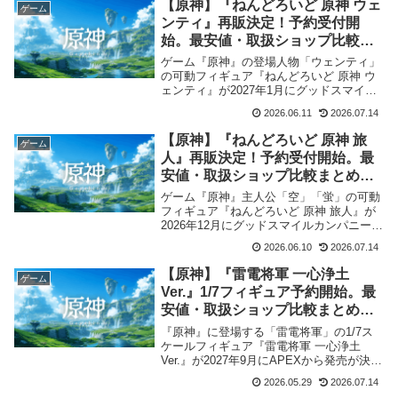
【原神】『ねんどろいど 原神 ウェ
ゲーム
ンティ』再販決定！予約受付開
始。最安値・取扱ショップ比較ま
とめ【2027年1月発売】
ゲーム『原神』の登場人物「ウェンティ」
の可動フィギュア『ねんどろいど 原神 ウ
ェンティ』が2027年1月にグッドスマイル
カンパニーから再販が決定、予約受付を開
2026.06.11
2026.07.14
始しました。当記事では各店舗の価格比較
や送料など情報をまとめました。
【原神】『ねんどろいど 原神 旅
ゲーム
人』再販決定！予約受付開始。最
安値・取扱ショップ比較まとめ
【2026年12月発売】
ゲーム『原神』主人公「空」「蛍」の可動
フィギュア『ねんどろいど 原神 旅人』が
2026年12月にグッドスマイルカンパニーか
ら再販が決定、予約受付を開始しました。
2026.06.10
2026.07.14
当記事では各店舗の価格比較など情報をま
とめました。
【原神】『雷電将軍 一心浄土
ゲーム
Ver.』1/7フィギュア予約開始。最
安値・取扱ショップ比較まとめ
【2027年9月発売】
『原神』に登場する「雷電将軍」の1/7ス
ケールフィギュア『雷電将軍 一心浄土
Ver.』が2027年9月にAPEXから発売が決
定、予約受付を開始しました。当記事では
2026.05.29
2026.07.14
取扱店舗や最安値など情報をまとめまし