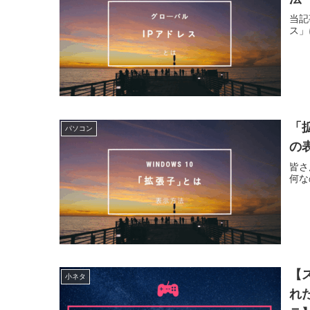
当記
ス」
「
パソコン
の表
皆さ
何な
【
小ネタ
れ