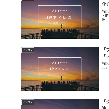
化
当記
トI
致し
「
パソコン
「
当記
ス」
「
パソコン
法