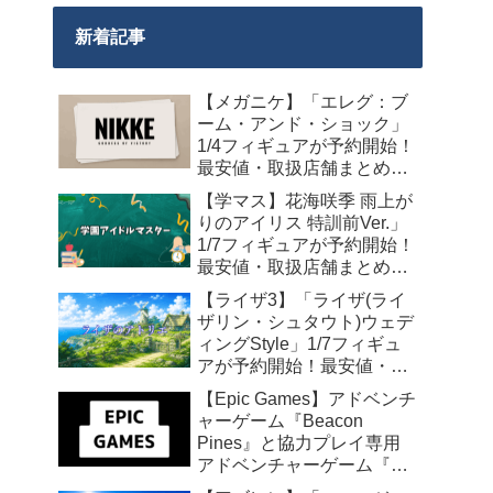
新着記事
【メガニケ】「エレグ：ブ
ーム・アンド・ショック」
1/4フィギュアが予約開始！
最安値・取扱店舗まとめ
【2027年10月発売】
【学マス】花海咲季 雨上が
りのアイリス 特訓前Ver.」
1/7フィギュアが予約開始！
最安値・取扱店舗まとめ
【2027年4月発売】
【ライザ3】「ライザ(ライ
ザリン・シュタウト)ウェデ
ィングStyle」1/7フィギュ
アが予約開始！最安値・取
扱店舗まとめ【2027年4月
【Epic Games】アドベンチ
発売】
ャーゲーム『Beacon
Pines』と協力プレイ専用
アドベンチャーゲーム『We
Were Here Together』の無