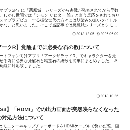
】
マブラSP」に「悪魔城」シリーズから参戦が発表されてから早数
。しかし世間では「シモン リヒター 誰」と言う反応をされており
スマブラデビューする様な世代の方々には馴染みの無いタイトル
かな、と思いました。そこで当記事では悪魔城シリーズとシモン
ヒターの原作の活躍について簡単にまとめました。
2018.12.05
2026.06.09
アークR】覚醒までに必要な石の数について
ートフォン向けアプリ「アークザラッドR」でキャラクターを覚
せる為に必要な覚醒石と精霊石の総数を簡単にまとめました。※
覚醒に対応致しました。
2018.10.26
PS3】「HDMI」での出力画面が突然映らなくなった
の対処方法について
3とモニターやキャプチャーボードをHDMIケーブルで繋いだ際、画