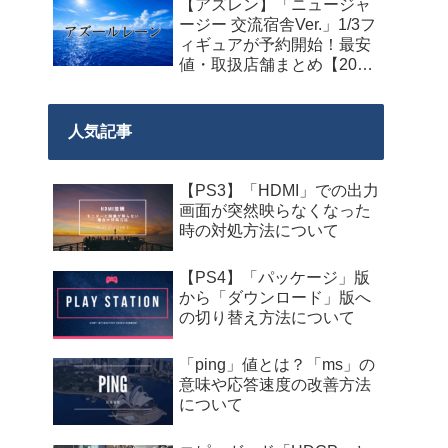
【アズレン】「ニュージャ
料配布が来週2026年8月14
ージー 交流宿舎Ver.」1/3フ
日午前0時までの期間限定
ィギュアが予約開始！最安
で開始！
値・取扱店舗まとめ【2027
年2月発売】
人気記事
【PS3】「HDMI」での出力
画面が突然映らなくなった
時の対処方法について
【PS4】「パッケージ」版
から「ダウンロード」版へ
の切り替え方法について
「ping」値とは？「ms」の
意味や応答速度の改善方法
について