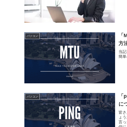
「
パソコン
方
当記
簡単
「
パソコン
に
皆さ
ょう
言っ
信に