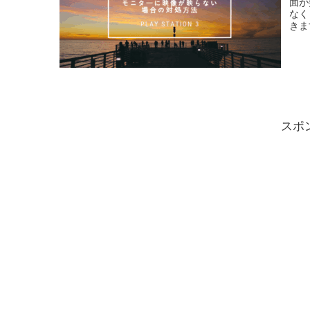
面が
なく
きま
説し
スポ