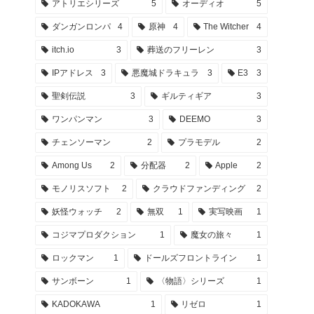
アトリエシリーズ
5
オーディオ
5
ダンガンロンパ
4
原神
4
The Witcher
4
itch.io
3
葬送のフリーレン
3
IPアドレス
3
悪魔城ドラキュラ
3
E3
3
聖剣伝説
3
ギルティギア
3
ワンパンマン
3
DEEMO
3
チェンソーマン
2
プラモデル
2
Among Us
2
分配器
2
Apple
2
モノリスソフト
2
クラウドファンディング
2
妖怪ウォッチ
2
無双
1
実写映画
1
コジマプロダクション
1
魔女の旅々
1
ロックマン
1
ドールズフロントライン
1
サンボーン
1
〈物語〉シリーズ
1
KADOKAWA
1
リゼロ
1