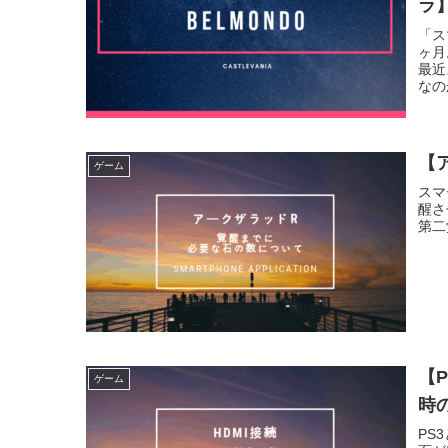
ラ
「ス
ヶ月
最近
なの
とリ
【
ゲーム
スマ
醒さ
第二
【
ゲーム
時
PS