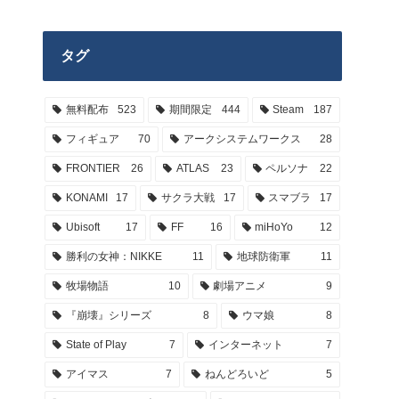
タグ
無料配布
523
期間限定
444
Steam
187
フィギュア
70
アークシステムワークス
28
FRONTIER
26
ATLAS
23
ペルソナ
22
KONAMI
17
サクラ大戦
17
スマブラ
17
Ubisoft
17
FF
16
miHoYo
12
勝利の女神：NIKKE
11
地球防衛軍
11
牧場物語
10
劇場アニメ
9
『崩壊』シリーズ
8
ウマ娘
8
State of Play
7
インターネット
7
アイマス
7
ねんどろいど
5