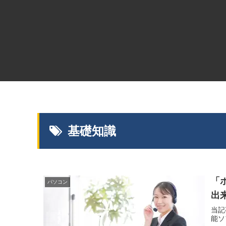
基礎知識
「
パソコン
出来
当記
能ソ