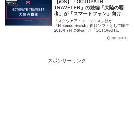
【iOS】「OCTOPATH
ゲーム
TRAVELER」の続編「大陸の覇
者」が「スマートフォン」向けゲ
ームとして登場！【Android】
「スクウェア・エニックス」社が
「Nintendo Switch」向けソフトとして昨年
2018年7月に発売した「OCTOPATH
TRAVELER」の続編「OCTOPATH
2019.03.08
TRAVELER 大陸の覇者」を「スマートフ
ォン」向けタイトルとして2019年中に配信
することを発表致しました。
スポンサーリンク