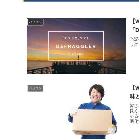
【
パソコン
「D
当記
ラグ
【W
パソコン
味
皆さ
良く
ゃる
適化
説致