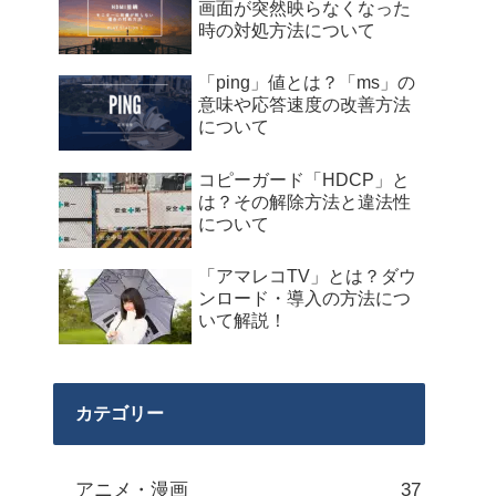
画面が突然映らなくなった
時の対処方法について
「ping」値とは？「ms」の
意味や応答速度の改善方法
について
コピーガード「HDCP」と
は？その解除方法と違法性
について
「アマレコTV」とは？ダウ
ンロード・導入の方法につ
いて解説！
カテゴリー
アニメ・漫画
37