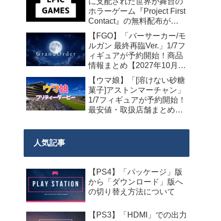
に支配された世界が舞台の
ホラーゲーム『Project First
Contact』の無料配布が
2026年8月18日午前7時まで
【FGO】「バーサーカー/モ
の期間限定で開始
ルガン 最終再臨Ver.」1/7フ
ィギュアが予約開始！商品
情報まとめ【2027年10月発
売】
【ウマ娘】「[溶けない砂糖
菓子]アストンマーチャン」
1/7フィギュアが予約開始！
最安値・取扱店舗まとめ
【2027年9月発売】
人気記事
【PS4】「パッケージ」版
から「ダウンロード」版へ
の切り替え方法について
【PS3】「HDMI」での出力