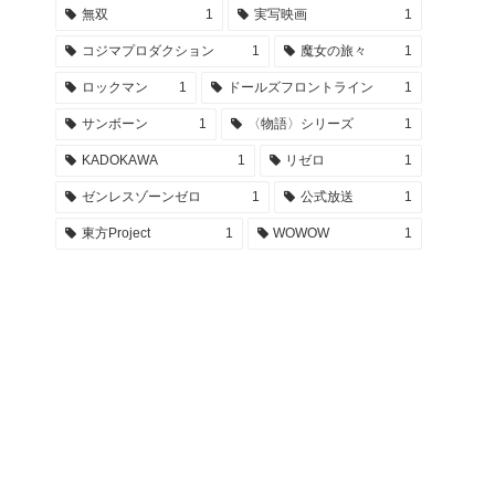
無双
1
実写映画
1
コジマプロダクション
1
魔女の旅々
1
ロックマン
1
ドールズフロントライン
1
サンボーン
1
〈物語〉シリーズ
1
KADOKAWA
1
リゼロ
1
ゼンレスゾーンゼロ
1
公式放送
1
東方Project
1
WOWOW
1