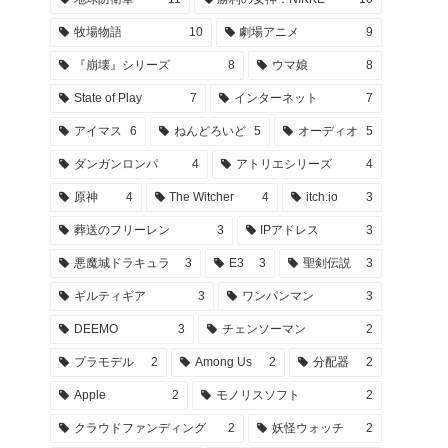
牧場物語
10
劇場アニメ
9
『崩壊』シリーズ
8
ウマ娘
8
State of Play
7
インターネット
7
アイマス
6
ねんどろいど
5
オーディオ
5
ダンガンロンパ
4
アトリエシリーズ
4
原神
4
The Witcher
4
itch.io
3
葬送のフリーレン
3
IPアドレス
3
悪魔城ドラキュラ
3
E3
3
聖剣伝説
3
ギルティギア
3
ワンパンマン
3
DEEMO
3
チェンソーマン
2
プラモデル
2
Among Us
2
分配器
2
Apple
2
モノリスソフト
2
クラウドファンディング
2
妖怪ウォッチ
2