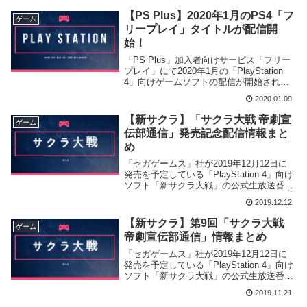
【PS Plus】2020年1月のPS4「フ
ゲーム
リープレイ」タイトルが配信開
始！
「PS Plus」加入者向けサービス「フリー
プレイ」にて2020年1月の「PlayStation
4」向けゲームソフトの配信が開始されま
した。
2020.01.09
【新サクラ】「サクラ大戦 帝劇宣
ゲーム
伝部通信」発売記念配信情報まと
め
「セガゲームス」社が2019年12月12日に
発売を予定している「PlayStation 4」向け
ソフト「新サクラ大戦」の公式生放送番組
「サクラ大戦 帝劇宣伝部通信」の発売記
2019.12.12
念配信を行いDLC等の新情報を明らかと致
しました。
【新サクラ】第9回「サクラ大戦
ゲーム
帝劇宣伝部通信」情報まとめ
「セガゲームス」社が2019年12月12日に
発売を予定している「PlayStation 4」向け
ソフト「新サクラ大戦」の公式生放送番組
「サクラ大戦 帝劇宣伝部通信」の第9回配
2019.11.21
信を行い新情報を公開致しました。