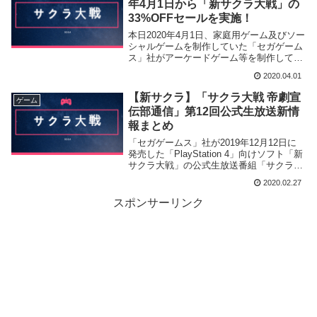
年4月1日から「新サクラ大戦」の
33%OFFセールを実施！
本日2020年4月1日、家庭用ゲーム及びソー
シャルゲームを制作していた「セガゲーム
ス」社がアーケードゲーム等を制作してい
た「セガ・インタラクティブ」社を吸収合
2020.04.01
併して「株式会社セガ」を立ち上げ、TV
アニメ「新サクラ大戦 the Animation」の
【新サクラ】「サクラ大戦 帝劇宣
ゲーム
放送開始を記念した「新サクラ大戦」の
伝部通信」第12回公式生放送新情
33%OFFセールを開始致しました。
報まとめ
「セガゲームス」社が2019年12月12日に
発売した「PlayStation 4」向けソフト「新
サクラ大戦」の公式生放送番組「サクラ大
戦 帝劇宣伝部通信」の第12回配信を行い
2020.02.27
アニメの新情報等を公開致しました。
スポンサーリンク