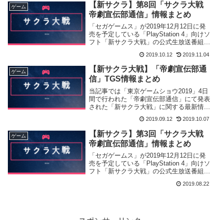
【新サクラ】第8回「サクラ大戦
ゲーム
帝劇宣伝部通信」情報まとめ
「セガゲームス」が2019年12月12日に発
売を予定している「PlayStation 4」向けソ
フト「新サクラ大戦」の公式生放送番組
「サクラ大戦 帝劇宣伝部通信」の第8回配
2019.10.12
2019.11.04
信を行い新情報を公開致しました。
【新サクラ大戦】「帝劇宣伝部通
ゲーム
信」TGS情報まとめ
当記事では「東京ゲームショウ2019」4日
間で行われた「帝劇宣伝部通信」にて発表
された「新サクラ大戦」に関する最新情報
についてまとめました。
2019.09.12
2019.10.07
【新サクラ】第3回「サクラ大戦
ゲーム
帝劇宣伝部通信」情報まとめ
「セガゲームス」が2019年12月12日に発
売を予定している「PlayStation 4」向けソ
フト「新サクラ大戦」の公式生放送番組
「サクラ大戦 帝劇宣伝部通信」の第3回配
2019.08.22
信を行い新情報を公開致しました。