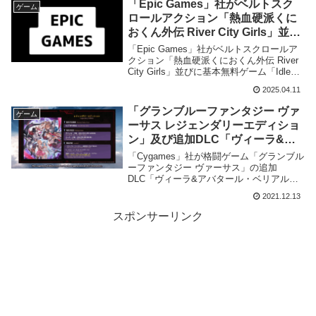
「Epic Games」社がベルトスク
ゲーム
ロールアクション「熱血硬派くに
おくん外伝 River City Girls」並び
に基本無料ゲーム「Idle
「Epic Games」社がベルトスクロールア
Champions of the Forgotten
クション「熱血硬派くにおくん外伝 River
City Girls」並びに基本無料ゲーム「Idle
Realms」及び「Arcadgeddon」
Champions of the Forgotten Realms」及び
のDLCを来週2025年4月17日まで
2025.04.11
「Arcadgeddon」のDLCの無料配布を来週
の期間限定で無料配布を開始！
2025年4月17日までの期間限定で開始致し
「グランブルーファンタジー ヴァ
ゲーム
ました。
ーサス レジェンダリーエディショ
ン」及び追加DLC「ヴィーラ&ア
バタール・ベリアル」の発売が
「Cygames」社が格闘ゲーム「グランブル
2021年12月14日に決定
ーファンタジー ヴァーサス」の追加
DLC「ヴィーラ&アバタール・ベリアル」
の配信及び全DLCが収録された完全版「グ
2021.12.13
ランブルーファンタジー ヴァーサス レジ
ェンダリーエディション」の発売が2021年
スポンサーリンク
12月14日である事を発表致しました。