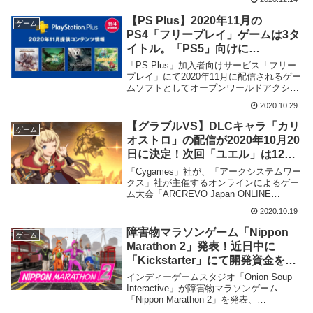
2020年12月14日に配信開始する事を明ら
かに致しました。
【PS Plus】2020年11月の
ゲーム
PS4「フリープレイ」ゲームは3タ
イトル。「PS5」向けに
「Bugsnax」が配信決定
「PS Plus」加入者向けサービス「フリー
プレイ」にて2020年11月に配信されるゲー
ムソフトとしてオープンワールドアクショ
ンRPG「シャドウ・オブ・ウォー ディフ
2020.10.29
ィニティブ・エディション」及び対戦格闘
ゲーム「GUILTY GEAR Xrd REV 2」、探
【グラブルVS】DLCキャラ「カリ
ゲーム
索型2Dアクションゲーム「Hollow
オストロ」の配信が2020年10月20
Knight」並びに一人称アドベンチャーゲー
日に決定！次回「ユエル」は12月
ム「PlayStation 5」版「Bugsnax」の4タ
イトルの無料配信が発表されました。
下旬予定
「Cygames」社が、「アークシステムワー
クス」社が主催するオンラインによるゲー
ム大会「ARCREVO Japan ONLINE
2020」にて「PlayStation 4」向け格闘ゲー
2020.10.19
ム「グランブルーファンタジー ヴァーサ
ス」の追加キャラクター「カリオストロ」
障害物マラソンゲーム「Nippon
ゲーム
を2020年10月20日に配信開始する事を発
Marathon 2」発表！近日中に
表致しました。
「Kickstarter」にて開発資金を募
る事が明らかに
インディーゲームスタジオ「Onion Soup
Interactive」が障害物マラソンゲーム
「Nippon Marathon 2」を発表、
「Kickstarter」にて近日中に募金キャンペ