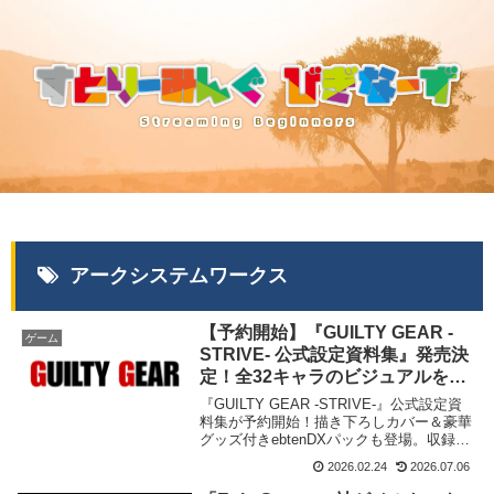
アークシステムワークス
【予約開始】『GUILTY GEAR -
ゲーム
STRIVE- 公式設定資料集』発売決
定！全32キャラのビジュアルを網
羅、ebten限定特典も必見
『GUILTY GEAR -STRIVE-』公式設定資
料集が予約開始！描き下ろしカバー＆豪華
グッズ付きebtenDXパックも登場。収録内
容・価格・特典の違いをわかりやすくまと
2026.02.24
2026.07.06
めました。