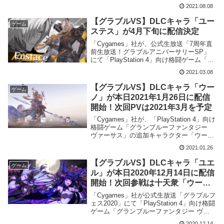
ブルーファンタジー ヴァーサス」の追加
2021.08.08
キャラクター「ヴィーラ」を2021年12月に
配信予定である事を発表致しました。
【グラブルVS】DLCキャラ「ユー
ゲーム
ステス」が4月下旬に配信決定
「Cygames」社が、公式生放送「7周年直
前生放送！グラブルアニバーサリーSP」
にて「PlayStation 4」向け格闘ゲーム「グ
ランブルーファンタジー ヴァーサス」の
2021.03.08
追加キャラクター「ユーステス」を2021年
4月下旬に配信開始する事を発表致しまし
【グラブルVS】DLCキャラ「ウー
ゲーム
た。
ノ」が本日2021年1月26日に配信
開始！次回PVは2021年3月を予定
「Cygames」社が、「PlayStation 4」向け
格闘ゲーム「グランブルーファンタジー
ヴァーサス」の追加キャラクター「ウー
ノ」を本日2021年1月26日に配信開始する
2021.01.26
事を明らかに致しました。
【グラブルVS】DLCキャラ「ユエ
ゲーム
ル」が本日2020年12月14日に配信
開始！次回参戦は十天衆「ウー
ノ」で2021年1月参戦予定
「Cygames」社が公式生放送「グラブルフ
ェス2020」にて「PlayStation 4」向け格闘
ゲーム「グランブルーファンタジー ヴァ
ーサス」の追加キャラクター「ユエル」を
2020.12.14