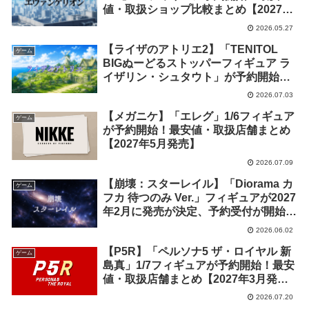
値・取扱ショップ比較まとめ【2027年
4月発売】
2026.05.27
【ライザのアトリエ2】「TENITOL
ゲーム
BIGぬーどるストッパーフィギュア ラ
イザリン・シュタウト」が予約開始！
最安値・取扱店舗まとめ【2027年3月
2026.07.03
発売】
【メガニケ】「エレグ」1/6フィギュア
ゲーム
が予約開始！最安値・取扱店舗まとめ
【2027年5月発売】
2026.07.09
【崩壊：スターレイル】「Diorama カ
ゲーム
フカ 待つのみ Ver.」フィギュアが2027
年2月に発売が決定、予約受付が開始。
最安値・取扱ショップ情報まとめ
2026.06.02
【P5R】「ペルソナ5 ザ・ロイヤル 新
ゲーム
島真」1/7フィギュアが予約開始！最安
値・取扱店舗まとめ【2027年3月発
売】
2026.07.20