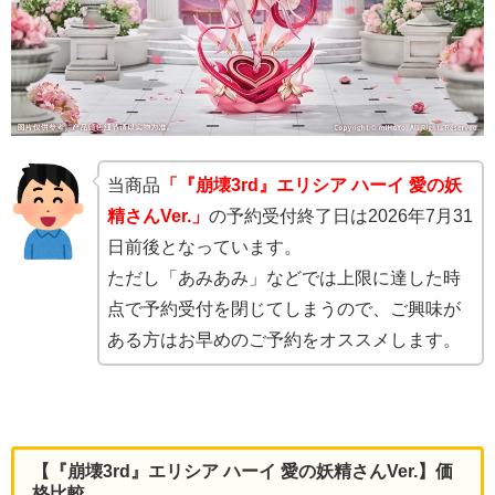
当商品
「『崩壊3rd』エリシア ハーイ 愛の妖
精さんVer.」
の予約受付終了日は2026年7月31
日前後となっています。
ただし「あみあみ」などでは上限に達した時
点で予約受付を閉じてしまうので、ご興味が
ある方はお早めのご予約をオススメします。
【『崩壊3rd』エリシア ハーイ 愛の妖精さんVer.】価
格比較