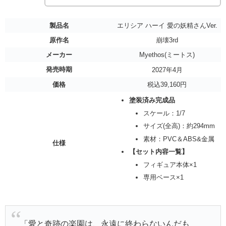
製品名
エリシア ハーイ 愛の妖精さんVer.
原作名
崩壊3rd
メーカー
Myethos(ミートス)
発売時期
2027年4月
価格
税込39,160円
塗装済み完成品
スケール：1/7
サイズ(全高)：約294mm
素材：PVC＆ABS&金属
仕様
【セット内容一覧】
フィギュア本体×1
専用ベース×1
「愛と奇跡の楽園は、永遠に終わらないんだも