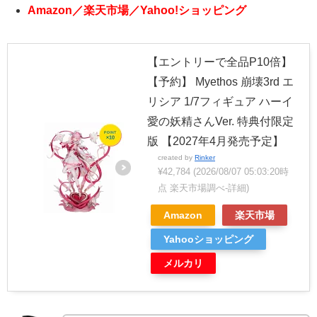
Amazon／楽天市場／Yahoo!ショッピング
【エントリーで全品P10倍】
【予約】 Myethos 崩壊3rd エ
リシア 1/7フィギュア ハーイ
愛の妖精さんVer. 特典付限定
版 【2027年4月発売予定】
created by
Rinker
¥42,784
(2026/08/07 05:03:20時
点 楽天市場調べ-
詳細)
Amazon
楽天市場
Yahooショッピング
メルカリ