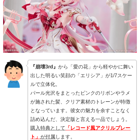
『崩壊3rd』
から「愛の花」から軽やかに舞い
出した明るい笑顔の「エリシア」が1/7スケー
ルで立体化。
パール光沢をまとったピンクのリボンやラメ
が施された髪、クリア素材のトレーンが特徴
となっています。彼女の魅力を余すことなく
詰め込んだ、決定版と言える一品でしょう。
購入特典として
「レコード風アクリルプレー
ト」
が付属
します。