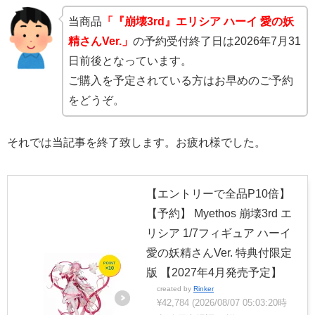
当商品
「『崩壊3rd』エリシア ハーイ 愛の妖
精さんVer.」
の予約受付終了日は2026年7月31
日前後となっています。
ご購入を予定されている方はお早めのご予約
をどうぞ。
それでは当記事を終了致します。お疲れ様でした。
【エントリーで全品P10倍】
【予約】 Myethos 崩壊3rd エ
リシア 1/7フィギュア ハーイ
愛の妖精さんVer. 特典付限定
版 【2027年4月発売予定】
created by
Rinker
¥42,784
(2026/08/07 05:03:20時