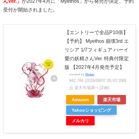
んVer.」
が2027年4月に「Myethos」から発売が決定、予約
受付が開始されました。
【エントリーで全品P10倍】
【予約】 Myethos 崩壊3rd エ
リシア 1/7フィギュア ハーイ
愛の妖精さんVer. 特典付限定
版 【2027年4月発売予定】
created by
Rinker
¥42,784
(2026/08/07 05:03:20時
点 楽天市場調べ-
詳細)
Amazon
楽天市場
Yahooショッピング
メルカリ