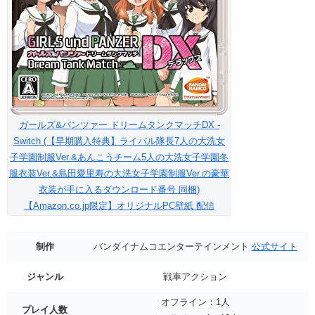
ガールズ&パンツァー ドリームタンクマッチDX -
Switch (【早期購入特典】ライバル隊長7人の大洗女
子学園制服Ver.&あんこうチーム5人の大洗女子学園冬
服衣装Ver.&島田愛里寿の大洗女子学園制服Ver.の豪華
衣装が手に入るダウンロード番号 同梱)
【Amazon.co.jp限定】オリジナルPC壁紙 配信
制作
バンダイナムコエンターテインメント
公式サイト
ジャンル
戦車アクション
オフライン：1人
プレイ人数