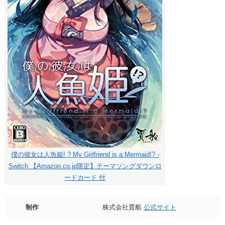
僕の彼女は人魚姫! ? My Girlfriend is a Mermaid!? -
Switch 【Amazon.co.jp限定】テーマソングダウンロ
ードカード 付
制作
株式会社賈船
公式サイト