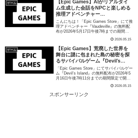
【Epic Games】AIがリアルタイ
ゲーム
ム生成した会話をNPCと楽しめる
推理アドベンチャー
『Vaudeville』の無料配布が2026
こんにちは！「Epic Games Store」にて推
年5月17日午後7時までの期間限定
理アドベンチャー『Vaudeville』の無料配
布が2026年5月17日午後7時までの期間限
で開始
定で開始されました。『Vaudeville』とは
2026.05.15
開発者Bumblebee Studios『Vaudeville』と
は、2023年7月1日に配信が開始された推理
【Epic Games】荒廃した世界を
ゲーム
アドベンチャーゲ...
舞台に謎に包まれた島の秘密を探
るサバイバルゲーム『Devil’s
Island』の無料配布が2026年5月
「Epic Games Store」にてサバイバルゲー
16日午後7時11分までの期間限定
ム『Devil’s Island』の無料配布が2026年5
月16日午後7時11分までの期間限定で開始
で開始
されました。
2026.05.15
スポンサーリンク