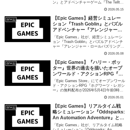
ン』とアドベンチャーゲーム『The Telltale
5月22日午前0時までの期間限定で
Batman Shadows Edition』の無料配布を来
無料配布を開始！
2026.05.15
週2026年5月22日午前0時までの期間限定
で開始致しました。
【Epic Games】経営シミュレー
ゲーム
ション『Trash Goblin』とパズル
アドベンチャー『アレンジャー・
ロールパズリングの旅』が来週
「Epic Games」社が、経営シミュレーシ
2026年5月15日午前0時までの期間
ョン『Trash Goblin』とパズルアドベンチ
ャー『アレンジャー・ロールパズリングの
限定で無料配布を開始！
旅』の無料配布を来週2026年5月15日午前
2026.05.08
0時までの期間限定で開始致しました。
【Epic Games】『ハリー・ポッ
ゲーム
ター』世界の過去を描いたオープ
ンワールド・アクションRPG『ホ
グワーツ・レガシー』の無料配布
「Epic Games Store」にてオープンワール
が2026年5月4日午前0時までの期
ド・アクションRPG『ホグワーツ・レガシ
ー』の無料配布が2026年5月4日午前0時ま
間限定で開始
での期間限定で開始されました。
2026.05.01
【Epic Games】リアルタイム戦
ゲーム
略シミュレーション『Oddsparks:
An Automation Adventure』と放
置系RPG『ファイアストン – 放置
「Epic Games」社が、リアルタイム戦略
クリッカーオンラインRPG』の
シミュレーション『Oddsparks: An