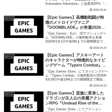
Automation Adventure』と放置系RPG『フ
DLCが来週2026年5月8日午前0時
ァイアストン - 放置クリッカーオンライン
までの期間限定で無料配布を開
2026.05.01
RPG』のDLCの無料配布を来週2026年5月
始！
8日午前0時までの期間限定で開始致しまし
【Epic Games】高機動戦闘が特
ゲーム
た。
徴のメトロイドヴァニア
『DOOMBLADE』が来週2026年5
月1日午前0時までの期間限定で無
「Epic Games」社が、2Dアクションゲー
料配布を開始！
ム『DOOMBLADE』の無料配布を来週
2026年5月1日午前0時までの期間限定で開
始致しました。
2026.04.24
【Epic Games】アスキーアート
ゲーム
のキャラクターが特徴的なタイピ
ングゲーム『Typers Combat』の
無料配布が2026年4月29日午後10
「Epic Games Store」にてタイピングゲー
時までの期間限定で開始
ム『Typers Combat』の無料配布が2026年
4月29日午後10時までの期間限定で開始さ
れました。
2026.04.23
【Epic Games】蛮族に変身した
ゲーム
ドラゴンが主人公の美麗アクショ
ンRPG『Undead Rise of the
Betrayed King』の無料配布が
「Epic Games Store」にてアクション