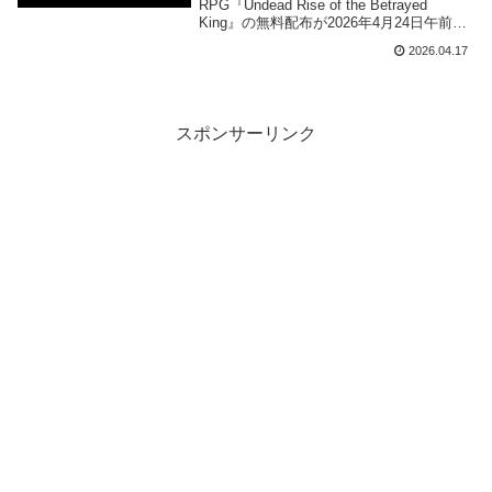
2026年4月24日午前11時までの期
RPG『Undead Rise of the Betrayed
King』の無料配布が2026年4月24日午前11
間限定で開始
時までの期間限定で開始されました。
2026.04.17
スポンサーリンク