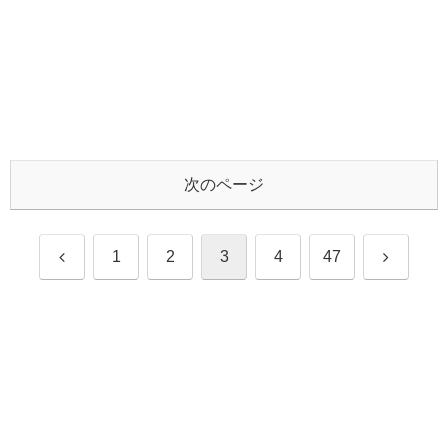
次のページ
前
次
1
2
3
4
47
へ
へ