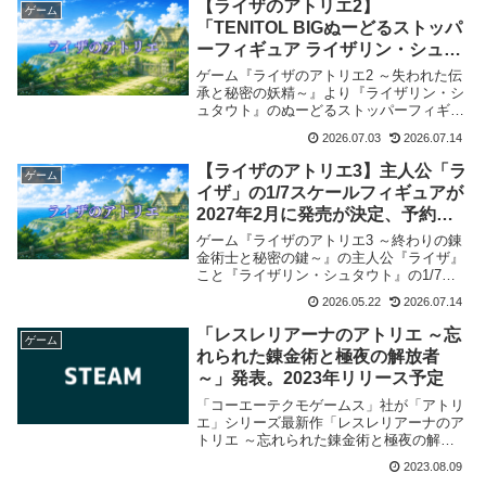
【ライザのアトリエ2】
ゲーム
とめました。
「TENITOL BIGぬーどるストッパ
ーフィギュア ライザリン・シュタ
ウト」が予約開始！最安値・取扱
ゲーム『ライザのアトリエ2 ～失われた伝
店舗まとめ【2027年3月発売】
承と秘密の妖精～』より『ライザリン・シ
ュタウト』のぬーどるストッパーフィギュ
アが2027年3月にFURYUから発売が決定、
2026.07.03
2026.07.14
予約受付を開始しました。当記事では取扱
店舗・最安値など商品情報をまとめまし
【ライザのアトリエ3】主人公「ラ
ゲーム
た。
イザ」の1/7スケールフィギュアが
2027年2月に発売が決定、予約受
付が開始。最安値・取扱ショップ
ゲーム『ライザのアトリエ3 ～終わりの錬
情報まとめ
金術士と秘密の鍵～』の主人公『ライザ』
こと『ライザリン・シュタウト』の1/7ス
ケールフィギュアが2027年2月に
2026.05.22
2026.07.14
KADOKAWAから発売決定、予約受付が開
始されました。当記事では各店舗の価格比
「レスレリアーナのアトリエ ～忘
ゲーム
較など情報をまとめました。
れられた錬金術と極夜の解放者
～」発表。2023年リリース予定
「コーエーテクモゲームス」社が「アトリ
エ」シリーズ最新作「レスレリアーナのア
トリエ ～忘れられた錬金術と極夜の解放
者～」を発表致しました。
2023.08.09