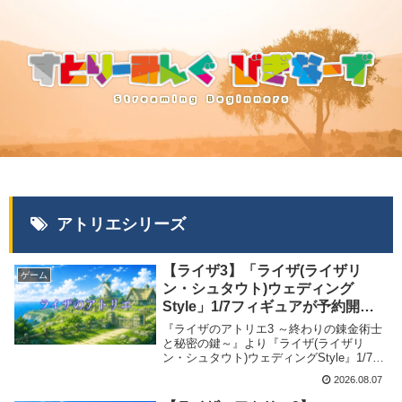
アトリエシリーズ
【ライザ3】「ライザ(ライザリ
ゲーム
ン・シュタウト)ウェディング
Style」1/7フィギュアが予約開
始！最安値・取扱店舗まとめ
『ライザのアトリエ3 ～終わりの錬金術士
【2027年4月発売】
と秘密の鍵～』より『ライザ(ライザリ
ン・シュタウト)ウェディングStyle』1/7フ
ィギュアが2027年4月にキューズQから発
2026.08.07
売が決定、予約受付を開始しました。当記
事では取扱店舗・最安値など商品情報をま