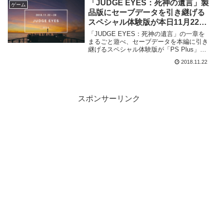
「JUDGE EYES：死神の遺言」製
ゲーム
品版にセーブデータを引き継げる
スペシャル体験版が本日11月22日
から配信開始！
「JUDGE EYES：死神の遺言」の一章を
まるごと遊べ、セーブデータを本編に引き
継げるスペシャル体験版が「PS Plus」加
入者を対象に本日、11月22日から期間限定
2018.11.22
で先行配信が開始されました！
スポンサーリンク