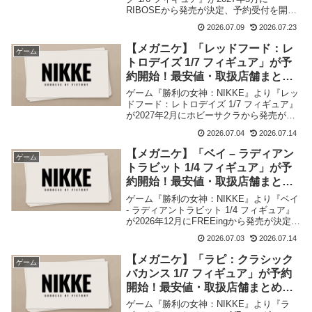
RIBOSEから発売が決定、予約受付を開始
しました。当記事では最安値・取扱店舗な
2026.07.09
2026.07.23
ど商品情報をまとめました。
【メガニケ】「レッドフード：レ
ゲーム
トロデイズ 1/7 フィギュア」が予
約開始！最安値・取扱店舗まとめ
【2027年2月発売】
ゲーム『勝利の女神：NIKKE』より『レッ
ドフード：レトロデイズ 1/7 フィギュア』
が2027年2月にホビーサクラから発売が決
定、予約受付を開始しました。当記事では
2026.07.04
2026.07.14
最安値・取扱店舗など商品情報をまとめま
した。
【メガニケ】「ベイ – ラディアン
ゲーム
トラビット 1/4 フィギュア」が予
約開始！最安値・取扱店舗まとめ
【2026年12月発売】
ゲーム『勝利の女神：NIKKE』より『ベイ
- ラディアントラビット 1/4 フィギュア』
が2026年12月にFREEingから発売が決定、
予約受付を開始しました。当記事では最安
2026.07.03
2026.07.14
値・取扱店舗など商品情報をまとめまし
た。
【メガニケ】「ラピ：クラシック
ゲーム
バカンス 1/7 フィギュア」が予約
開始！最安値・取扱店舗まとめ
【2027年3月再販】
ゲーム『勝利の女神：NIKKE』より『ラ