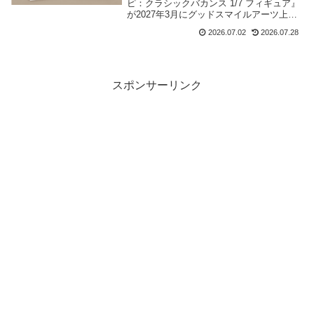
ピ：クラシックバカンス 1/7 フィギュア』
が2027年3月にグッドスマイルアーツ上海
から再販が決定、予約受付を開始しまし
2026.07.02
2026.07.28
た。当記事では最安値・取扱店舗など商品
情報をまとめました。
スポンサーリンク