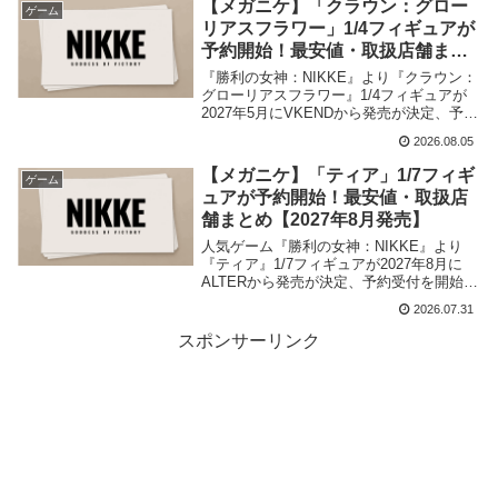
【メガニケ】「クラウン：グロー
ゲーム
リアスフラワー」1/4フィギュアが
予約開始！最安値・取扱店舗まと
め【2027年5月発売】
『勝利の女神：NIKKE』より『クラウン：
グローリアスフラワー』1/4フィギュアが
2027年5月にVKENDから発売が決定、予約
受付を開始しました。当記事では取扱店
2026.08.05
舗・最安値、購入特典など商品情報をまと
めました。
【メガニケ】「ティア」1/7フィギ
ゲーム
ュアが予約開始！最安値・取扱店
舗まとめ【2027年8月発売】
人気ゲーム『勝利の女神：NIKKE』より
『ティア』1/7フィギュアが2027年8月に
ALTERから発売が決定、予約受付を開始し
ました。当記事では取扱店舗・最安値など
2026.07.31
商品情報をまとめました。
スポンサーリンク