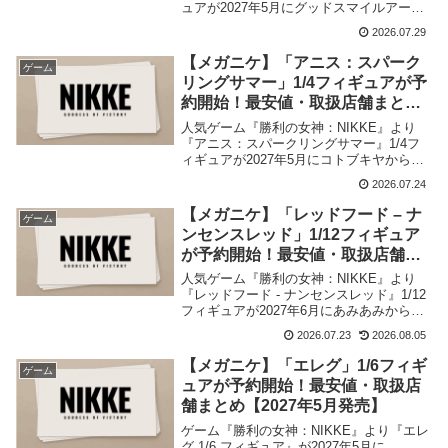
ュアが2027年5月にグッドスマイルアーツ
上海から発売が決定、予約受付を開始しま
2026.07.29
した。当記事では取扱店舗・最安値など商
品情報をまとめました。
【メガニケ】「アニス：スパーク
ゲーム
リングサマー」1/4フィギュアが予
約開始！最安値・取扱店舗まとめ
【2027年5月発売】
人気ゲーム『勝利の女神：NIKKE』より
『アニス：スパークリングサマー』1/4フ
ィギュアが2027年5月にコトブキヤから発
売が決定、予約受付を開始しました。当記
2026.07.24
事では取扱店舗・最安値、店舗特典など商
品情報をまとめました。
【メガニケ】「レッドフード – ナ
ゲーム
ンセンスレッド」1/12フィギュア
が予約開始！最安値・取扱店舗ま
とめ【2027年6月発売】
人気ゲーム『勝利の女神：NIKKE』より
『レッドフード - ナンセンスレッド』1/12
フィギュアが2027年6月にあみあみから発
売が決定、予約受付を開始しました。当記
2026.07.23
2026.08.05
事では取扱店舗・最安値など商品情報をま
とめました。
【メガニケ】「エレグ」1/6フィギ
ゲーム
ュアが予約開始！最安値・取扱店
舗まとめ【2027年5月発売】
ゲーム『勝利の女神：NIKKE』より『エレ
グ 1/6 フィギュア』が2027年5月に