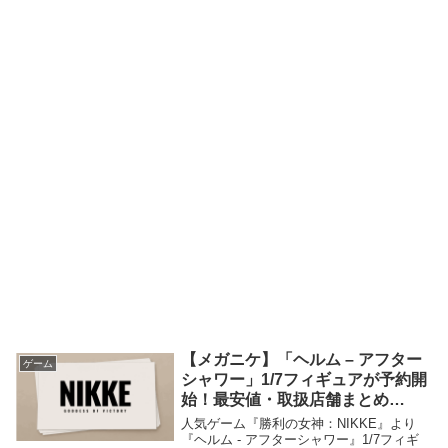
【メガニケ】「ヘルム – アフター
ゲーム
シャワー」1/7フィギュアが予約開
始！最安値・取扱店舗まとめ
【2027年7月発売】
人気ゲーム『勝利の女神：NIKKE』より
『ヘルム - アフターシャワー』1/7フィギ