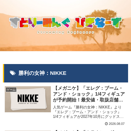
勝利の女神：NIKKE
【メガニケ】「エレグ：ブーム・
ゲーム
アンド・ショック」1/4フィギュア
が予約開始！最安値・取扱店舗ま
とめ【2027年10月発売】
人気ゲーム『勝利の女神：NIKKE』より
『エレグ：ブーム・アンド・ショック』
1/4フィギュアが2027年10月にグッドスマ
イルアーツ上海から発売が決定、予約受付
2026.08.07
を開始しました。当記事では取扱店舗・最
安値など商品情報をまとめました。