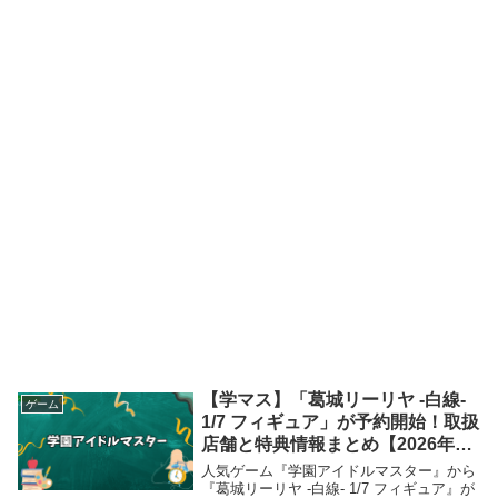
【学マス】「葛城リーリヤ -白線-
ゲーム
1/7 フィギュア」が予約開始！取扱
店舗と特典情報まとめ【2026年12
月発売】
人気ゲーム『学園アイドルマスター』から
『葛城リーリヤ -白線- 1/7 フィギュア』が