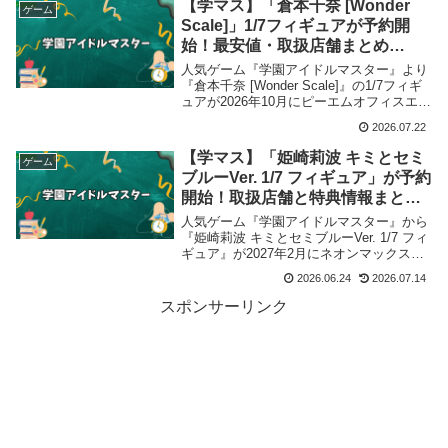
【学マス】「倉本千奈 [Wonder
ゲーム
Scale]」1/7フィギュアが予約開
始！最安値・取扱店舗まとめ
【2026年10月発売】
人気ゲーム『学園アイドルマスター』より
『倉本千奈 [Wonder Scale]』の1/7フィギ
ュアが2026年10月にピーエムオフィスエー
から発売が決定、予約受付を開始しまし
2026.07.22
た。当記事では取扱店舗・最安値・特典情
報など商品情報をまとめました。
【学マス】「姫崎莉波 キミとセミ
ゲーム
ブルーVer. 1/7 フィギュア」が予約
開始！取扱店舗と特典情報まとめ
【2027年2月発売】
人気ゲーム『学園アイドルマスター』から
『姫崎莉波 キミとセミブルーVer. 1/7 フィ
ギュア』が2027年2月にネオンマックスか
ら発売が決定、予約受付を開始しました。
2026.06.24
2026.07.14
当記事では取扱店舗や最安値など情報をま
とめました。
スポンサーリンク