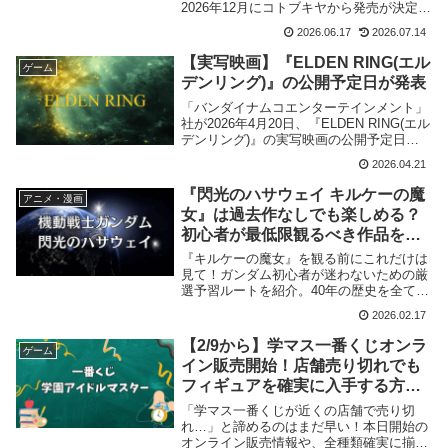
2026年12月にコトブキヤから発売が決定。
予約受付を開始しました。当記事では取扱
2026.06.17
2026.07.14
店舗や最安値など情報をまとめました。
【実写映画】『ELDEN RING(エル
ゲーム
デンリング)』の公開予定日が発表
「バンダイナムコエンターテインメント」
社が2026年4月20日、『ELDEN RING(エル
デンリング)』の実写映画の公開予定日を
発表致しました。
2026.04.21
『閃光のハサウェイ キルケーの魔
アニメ・漫画
女』は過去作なしでも楽しめる？
初心者が最低限観るべき作品を厳
選解説！
『キルケーの魔女』を観る前にこれだけは
見て！ガンダム初心者が迷わないための厳
選予習ルートを紹介。40年の歴史を全て追
う必要はありません。Amazonプライムの
2026.02.17
無料体験を使って、映画館に行く前にサク
ッと準備を整える方法を伝授します。
【2/9から】学マス一番くじオンラ
ゲーム
イン販売開始！店舗売り切れでも
フィギュアを確実に入手する方法
まとめ
「学マス一番くじが近くの店舗で売り切
れ…」と諦めるのはまだ早い！本日開始の
オンライン販売情報や、全種類確実に揃え