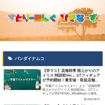
バンダイナムコ
【学マス】花海咲季 雨上がりのア
ゲーム
イリス 特訓前Ver.」1/7フィギュア
が予約開始！最安値・取扱店舗ま
とめ【2027年4月発売】
『学園アイドルマスター』より『花海咲季
雨上がりのアイリス 特訓前Ver.』1/7フィ
ギュアが2027年4月にMiraiMiraから発売が
決定、予約受付を開始しました。当記事で
2026.08.07
は取扱店舗・最安値など商品情報をまとめ
ました。