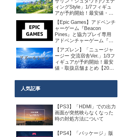
ザリン・シュタウト)ウェデ
ィングStyle」1/7フィギュ
アが予約開始！最安値・取
扱店舗まとめ【2027年4月
【Epic Games】アドベンチ
発売】
ャーゲーム『Beacon
Pines』と協力プレイ専用
アドベンチャーゲーム『We
Were Here Together』の無
【アズレン】「ニュージャ
料配布が来週2026年8月14
ージー 交流宿舎Ver.」1/3フ
日午前0時までの期間限定
ィギュアが予約開始！最安
で開始！
値・取扱店舗まとめ【2027
年2月発売】
人気記事
【PS3】「HDMI」での出力
画面が突然映らなくなった
時の対処方法について
【PS4】「パッケージ」版