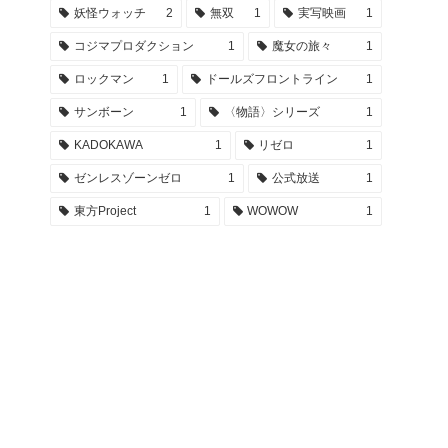
妖怪ウォッチ
2
無双
1
実写映画
1
コジマプロダクション
1
魔女の旅々
1
ロックマン
1
ドールズフロントライン
1
サンボーン
1
〈物語〉シリーズ
1
KADOKAWA
1
リゼロ
1
ゼンレスゾーンゼロ
1
公式放送
1
東方Project
1
WOWOW
1