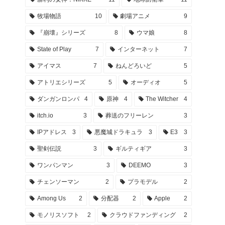
牧場物語
10
劇場アニメ
9
『崩壊』シリーズ
8
ウマ娘
8
State of Play
7
インターネット
7
アイマス
7
ねんどろいど
5
アトリエシリーズ
5
オーディオ
5
ダンガンロンパ
4
原神
4
The Witcher
4
itch.io
3
葬送のフリーレン
3
IPアドレス
3
悪魔城ドラキュラ
3
E3
3
聖剣伝説
3
ギルティギア
3
ワンパンマン
3
DEEMO
3
チェンソーマン
2
プラモデル
2
Among Us
2
分配器
2
Apple
2
モノリスソフト
2
クラウドファンディング
2