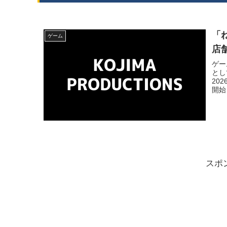
「
ゲーム
店
ゲー
とし
20
開始
した
スポ